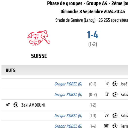
Phase de groupes - Groupe A4 - 2ème jo
Dimanche 8 Septembre 2024 20:45
Stade de Genève (Lancy) - 26 265 spectateu
1-4
(1-2)
SUISSE
BUTS
4'
Gregor KOBEL (G)
(0-1)
José
13'
Gregor KOBEL (G)
(0-2)
Fabi
41'
Zeki AMDOUNI
(1-2)
77'
Gregor KOBEL (G)
(1-3)
Fabi
80'
Gregor KOBEL (G)
(1-4)
Ferr