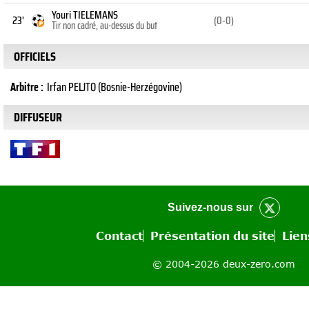
Youri TIELEMANS
23'
(0-0)
Tir non cadré, au-dessus du but
OFFICIELS
Arbitre :
Irfan PELJTO (Bosnie-Herzégovine)
DIFFUSEUR
Suivez-nous sur
Contact
Présentation du site
Lien
© 2004-2026 deux-zero.com