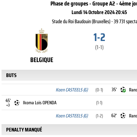
Phase de groupes - Groupe A2 - 4ème jo
Lundi 14 Octobre 2024 20:45
Stade du Roi Baudouin (Bruxelles) - 39 731 spect
1-2
(1-1)
BELGIQUE
BUTS
35'
Koen CASTEELS (G)
(0-1)
Rand
45'
Ikoma Loïs OPENDA
(1-1)
+3
62'
Koen CASTEELS (G)
(1-2)
Ran
PENALTY MANQUÉ