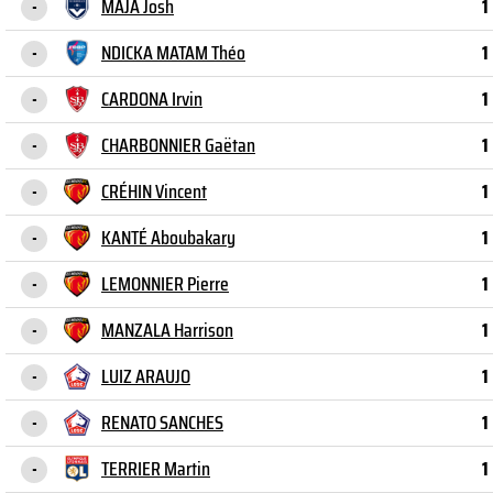
MAJA Josh
1
-
NDICKA MATAM Théo
1
-
CARDONA Irvin
1
-
CHARBONNIER Gaëtan
1
-
CRÉHIN Vincent
1
-
KANTÉ Aboubakary
1
-
LEMONNIER Pierre
1
-
MANZALA Harrison
1
-
LUIZ ARAUJO
1
-
RENATO SANCHES
1
-
TERRIER Martin
1
-