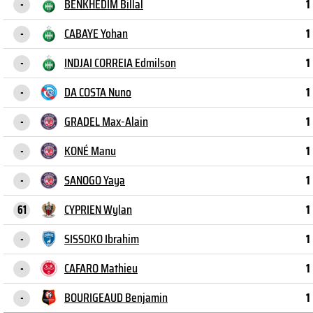
BENKHEDIM Billal
1
-
CABAYE Yohan
1
-
INDJAI CORREIA Edmilson
1
-
DA COSTA Nuno
1
-
GRADEL Max-Alain
1
-
KONÉ Manu
1
-
SANOGO Yaya
1
-
CYPRIEN Wylan
1
61
SISSOKO Ibrahim
1
-
CAFARO Mathieu
1
-
BOURIGEAUD Benjamin
1
-