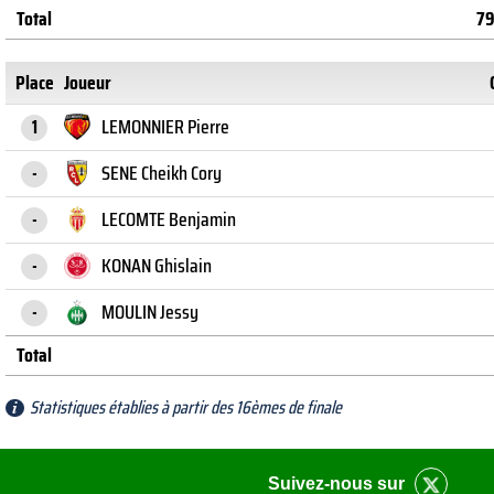
Total
7
Place
Joueur
LEMONNIER Pierre
1
SENE Cheikh Cory
-
LECOMTE Benjamin
-
KONAN Ghislain
-
MOULIN Jessy
-
Total
Statistiques établies à partir des 16èmes de finale
Suivez-nous sur