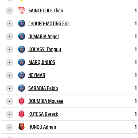
SAINTE LUCE Théo
1
-
CHOUPO-MOTING Eric
1
-
DI MARIA Angel
1
-
KOUASSI Tanguy
1
-
MARQUINHOS
1
-
NEYMAR
1
-
SARABIA Pablo
1
-
DOUMBIA Moussa
1
-
KUTESA Dereck
1
-
HUNOU Adrien
1
-