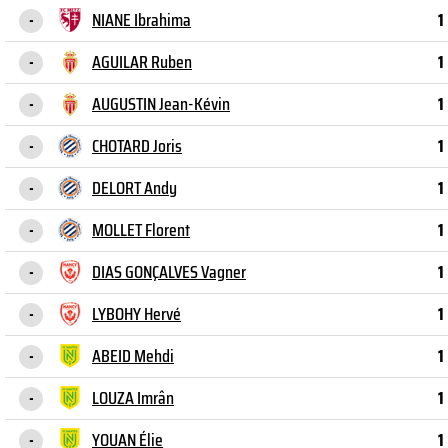
NIANE Ibrahima
1
-
AGUILAR Ruben
1
-
AUGUSTIN Jean-Kévin
1
-
CHOTARD Joris
1
-
DELORT Andy
1
-
MOLLET Florent
1
-
DIAS GONÇALVES Vagner
1
-
LYBOHY Hervé
1
-
ABEID Mehdi
1
-
LOUZA Imrân
1
-
YOUAN Élie
1
-