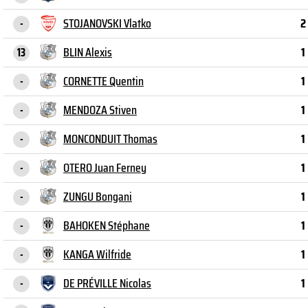
STOJANOVSKI Vlatko
2
-
BLIN Alexis
1
13
CORNETTE Quentin
1
-
MENDOZA Stiven
1
-
MONCONDUIT Thomas
1
-
OTERO Juan Ferney
1
-
ZUNGU Bongani
1
-
BAHOKEN Stéphane
1
-
KANGA Wilfride
1
-
DE PRÉVILLE Nicolas
1
-