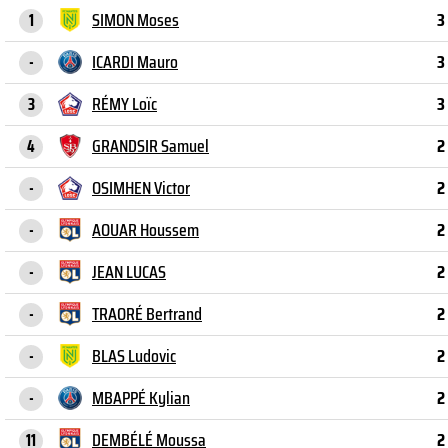
SIMON Moses
3
1
ICARDI Mauro
3
-
RÉMY Loïc
3
3
GRANDSIR Samuel
2
4
OSIMHEN Victor
2
-
AOUAR Houssem
2
-
JEAN LUCAS
2
-
TRAORÉ Bertrand
2
-
BLAS Ludovic
2
-
MBAPPÉ Kylian
2
-
DEMBÉLÉ Moussa
2
11