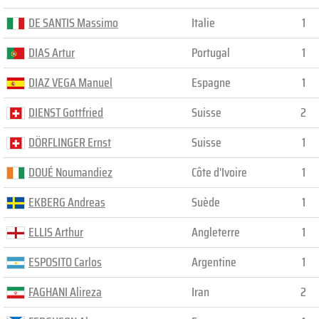
DE SANTIS Massimo
Italie
1
DIAS Artur
Portugal
1
DIAZ VEGA Manuel
Espagne
1
DIENST Gottfried
Suisse
2
DÖRFLINGER Ernst
Suisse
1
DOUÉ Noumandiez
Côte d'Ivoire
1
EKBERG Andreas
Suède
1
ELLIS Arthur
Angleterre
1
ESPOSITO Carlos
Argentine
1
FAGHANI Alireza
Iran
2