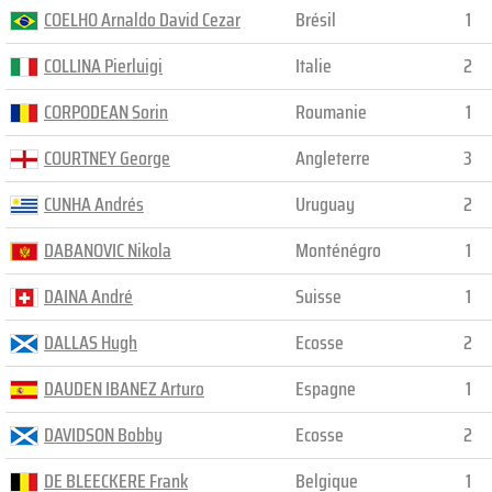
COELHO Arnaldo David Cezar
Brésil
1
COLLINA Pierluigi
Italie
2
CORPODEAN Sorin
Roumanie
1
COURTNEY George
Angleterre
3
CUNHA Andrés
Uruguay
2
DABANOVIC Nikola
Monténégro
1
DAINA André
Suisse
1
DALLAS Hugh
Ecosse
2
DAUDEN IBANEZ Arturo
Espagne
1
DAVIDSON Bobby
Ecosse
2
DE BLEECKERE Frank
Belgique
1