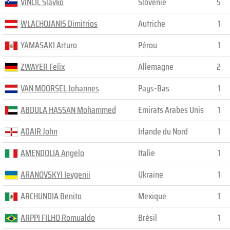
VINCIC Slavko
Slovénie
5
WLACHOJANIS Dimitrios
Autriche
1
YAMASAKI Arturo
Pérou
1
ZWAYER Felix
Allemagne
2
VAN MOORSEL Johannes
Pays-Bas
1
ABDULA HASSAN Mohammed
Emirats Arabes Unis
1
ADAIR John
Irlande du Nord
1
AMENDOLIA Angelo
Italie
1
ARANOVSKYI Ievgenii
Ukraine
1
ARCHUNDIA Benito
Mexique
1
ARPPI FILHO Romualdo
Brésil
1