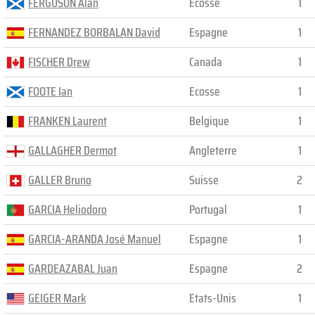
FERGUSON Alan
Ecosse
1
FERNANDEZ BORBALAN David
Espagne
1
FISCHER Drew
Canada
1
FOOTE Ian
Ecosse
1
FRANKEN Laurent
Belgique
1
GALLAGHER Dermot
Angleterre
1
GALLER Bruno
Suisse
2
GARCIA Heliodoro
Portugal
1
GARCIA-ARANDA José Manuel
Espagne
1
GARDEAZABAL Juan
Espagne
2
GEIGER Mark
Etats-Unis
1