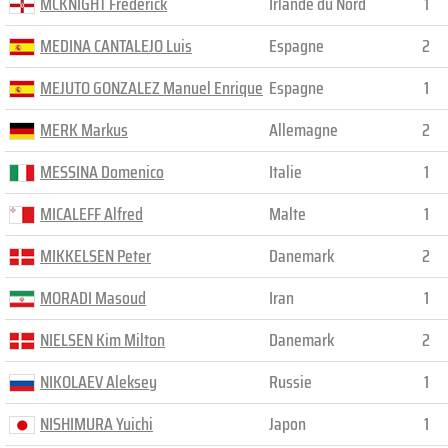
MCKNIGHT Frederick
Irlande du Nord
1
MEDINA CANTALEJO Luis
Espagne
2
MEJUTO GONZALEZ Manuel Enrique
Espagne
1
MERK Markus
Allemagne
2
MESSINA Domenico
Italie
1
MICALEFF Alfred
Malte
1
MIKKELSEN Peter
Danemark
2
MORADI Masoud
Iran
1
NIELSEN Kim Milton
Danemark
2
NIKOLAEV Aleksey
Russie
1
NISHIMURA Yuichi
Japon
1