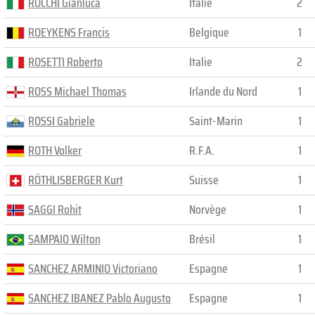
ROCCHI Gianluca
Italie
2
ROEYKENS Francis
Belgique
1
ROSETTI Roberto
Italie
2
ROSS Michael Thomas
Irlande du Nord
1
ROSSI Gabriele
Saint-Marin
1
ROTH Volker
R.F.A.
1
RÖTHLISBERGER Kurt
Suisse
1
SAGGI Rohit
Norvège
1
SAMPAIO Wilton
Brésil
1
SANCHEZ ARMINIO Victoriano
Espagne
1
SANCHEZ IBANEZ Pablo Augusto
Espagne
1