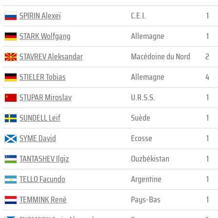
SPIRIN Alexeï
C.E.I.
1
STARK Wolfgang
Allemagne
1
STAVREV Aleksandar
Macédoine du Nord
2
STIELER Tobias
Allemagne
4
STUPAR Miroslav
U.R.S.S.
1
SUNDELL Leif
Suède
1
SYME David
Ecosse
1
TANTASHEV Ilgiz
Ouzbékistan
1
TELLO Facundo
Argentine
1
TEMMINK René
Pays-Bas
1