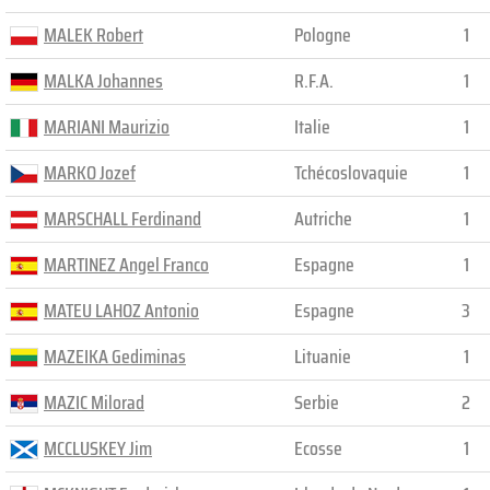
MALEK Robert
Pologne
1
MALKA Johannes
R.F.A.
1
MARIANI Maurizio
Italie
1
MARKO Jozef
Tchécoslovaquie
1
MARSCHALL Ferdinand
Autriche
1
MARTINEZ Angel Franco
Espagne
1
MATEU LAHOZ Antonio
Espagne
3
MAZEIKA Gediminas
Lituanie
1
MAZIC Milorad
Serbie
2
MCCLUSKEY Jim
Ecosse
1