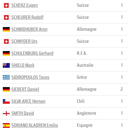
SCHERZ Eugen
Suisse
1
SCHEURER Rudolf
Suisse
1
SCHMIDHUBER Aron
Allemagne
1
SCHNYDER Urs
Suisse
1
SCHULENBURG Gerhard
R.F.A.
1
SHIELD Mark
Australie
1
SIDIROPOULOS Tasos
Grèce
1
SIEBERT Daniel
Allemagne
2
SILVA ARCE Hernan
Chili
1
SMITH David
Angleterre
1
SORIANO ALADREN Emilio
Espagne
1