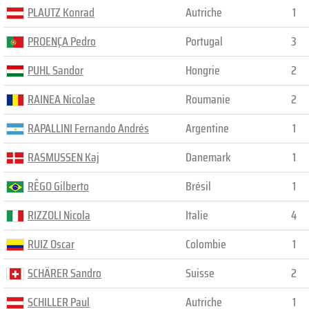
PLAUTZ Konrad
Autriche
1
PROENÇA Pedro
Portugal
3
PUHL Sandor
Hongrie
2
RAINEA Nicolae
Roumanie
2
RAPALLINI Fernando Andrés
Argentine
1
RASMUSSEN Kaj
Danemark
1
RÊGO Gilberto
Brésil
1
RIZZOLI Nicola
Italie
4
RUIZ Oscar
Colombie
1
SCHÄRER Sandro
Suisse
2
SCHILLER Paul
Autriche
1