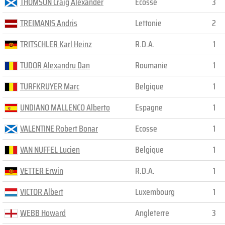
THOMSON Craig Alexander
Ecosse
3
TREIMANIS Andris
Lettonie
2
TRITSCHLER Karl Heinz
R.D.A.
1
TUDOR Alexandru Dan
Roumanie
1
TURFKRUYER Marc
Belgique
1
UNDIANO MALLENCO Alberto
Espagne
1
VALENTINE Robert Bonar
Ecosse
1
VAN NUFFEL Lucien
Belgique
1
VETTER Erwin
R.D.A.
1
VICTOR Albert
Luxembourg
1
WEBB Howard
Angleterre
3