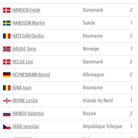
HANSEN Frede
Danemark
2
HANSSON Martin
Suède
1
HATEGAN Ovidiu
Roumanie
2
HAUGE Terje
Norvège
1
HELGE Leo
Danemark
2
HEYNEMANN Bernd
Allemagne
2
IGNA Ioan
Roumanie
1
IRVINE Leslie
Irlande du Nord
1
IVANOV Valentin
Russie
2
JARA Jaroslav
République Tchèque
1