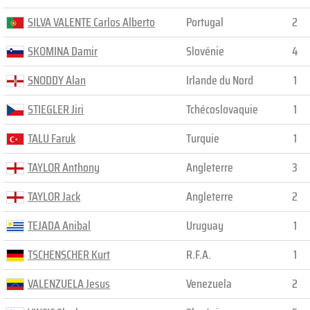
SILVA VALENTE Carlos Alberto
Portugal
2
SKOMINA Damir
Slovénie
4
SNODDY Alan
Irlande du Nord
1
STIEGLER Jiri
Tchécoslovaquie
1
TALU Faruk
Turquie
1
TAYLOR Anthony
Angleterre
3
TAYLOR Jack
Angleterre
2
TEJADA Anibal
Uruguay
1
TSCHENSCHER Kurt
R.F.A.
1
VALENZUELA Jesus
Venezuela
2