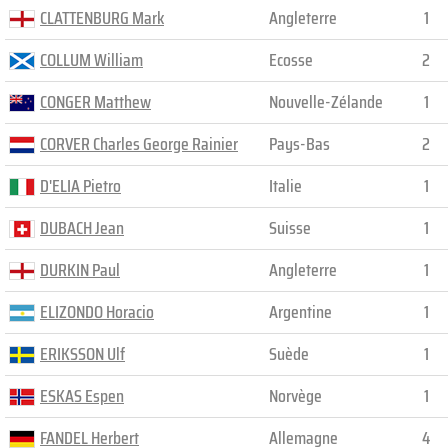
CLATTENBURG Mark
Angleterre
1
COLLUM William
Ecosse
2
CONGER Matthew
Nouvelle-Zélande
1
CORVER Charles George Rainier
Pays-Bas
2
D'ELIA Pietro
Italie
1
DUBACH Jean
Suisse
1
DURKIN Paul
Angleterre
1
ELIZONDO Horacio
Argentine
1
ERIKSSON Ulf
Suède
1
ESKAS Espen
Norvège
1
FANDEL Herbert
Allemagne
4