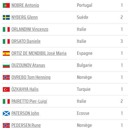
NOBRE Antonio
Portugal
1
NYBERG Glenn
Suède
2
ORLANDINI Vincenzo
Italie
1
ORSATO Daniele
Italie
3
ORTIZ DE MENDIBIL José Maria
Espagne
1
OUZOUNOV Atanas
Bulgarie
1
OVREBO Tom Henning
Norvège
1
ÖZKAHYA Halis
Turquie
1
PAIRETTO Pier-Luigi
Italie
2
PATERSON John
Ecosse
1
PEDERSEN Rune
Norvège
1