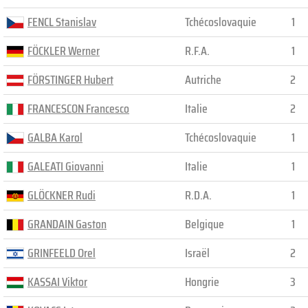
FENCL Stanislav
Tchécoslovaquie
1
FÖCKLER Werner
R.F.A.
1
FÖRSTINGER Hubert
Autriche
2
FRANCESCON Francesco
Italie
2
GALBA Karol
Tchécoslovaquie
1
GALEATI Giovanni
Italie
1
GLÖCKNER Rudi
R.D.A.
1
GRANDAIN Gaston
Belgique
1
GRINFEELD Orel
Israël
2
KASSAI Viktor
Hongrie
3