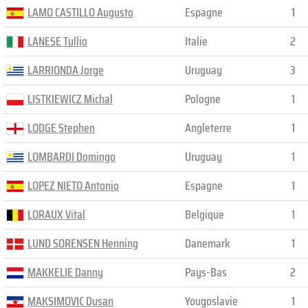
LAMO CASTILLO Augusto
Espagne
1
LANESE Tullio
Italie
2
LARRIONDA Jorge
Uruguay
3
LISTKIEWICZ Michal
Pologne
1
LODGE Stephen
Angleterre
1
LOMBARDI Domingo
Uruguay
1
LOPEZ NIETO Antonio
Espagne
1
LORAUX Vital
Belgique
1
LUND SORENSEN Henning
Danemark
1
MAKKELIE Danny
Pays-Bas
2
MAKSIMOVIC Dusan
Yougoslavie
1