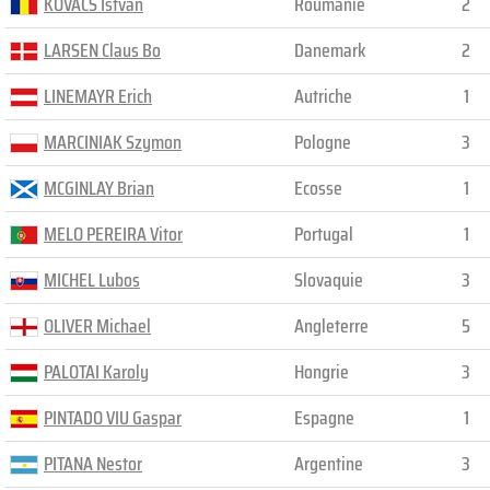
KOVACS Istvan
Roumanie
2
LARSEN Claus Bo
Danemark
2
LINEMAYR Erich
Autriche
1
MARCINIAK Szymon
Pologne
3
MCGINLAY Brian
Ecosse
1
MELO PEREIRA Vitor
Portugal
1
MICHEL Lubos
Slovaquie
3
OLIVER Michael
Angleterre
5
PALOTAI Karoly
Hongrie
3
PINTADO VIU Gaspar
Espagne
1
PITANA Nestor
Argentine
3