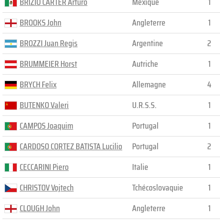
BRIZIO CARTER Arturo
Mexique
1
BROOKS John
Angleterre
1
BROZZI Juan Regis
Argentine
2
BRUMMEIER Horst
Autriche
1
BRYCH Felix
Allemagne
4
BUTENKO Valeri
U.R.S.S.
1
CAMPOS Joaquim
Portugal
1
CARDOSO CORTEZ BATISTA Lucilio
Portugal
2
CECCARINI Piero
Italie
1
CHRISTOV Vojtech
Tchécoslovaquie
1
CLOUGH John
Angleterre
1