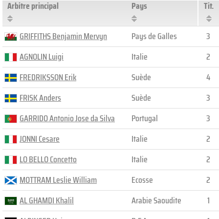
Arbitre principal
Pays
Tit.
GRIFFITHS Benjamin Mervyn
Pays de Galles
3
AGNOLIN Luigi
Italie
2
FREDRIKSSON Erik
Suède
4
FRISK Anders
Suède
3
GARRIDO Antonio Jose da Silva
Portugal
3
JONNI Cesare
Italie
2
LO BELLO Concetto
Italie
2
MOTTRAM Leslie William
Ecosse
2
AL GHAMDI Khalil
Arabie Saoudite
1