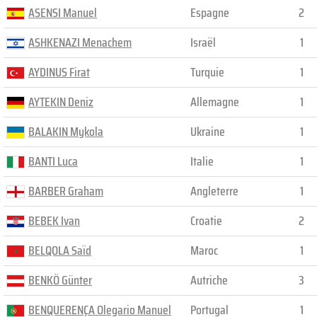
ASENSI Manuel
Espagne
2
ASHKENAZI Menachem
Israël
1
AYDINUS Firat
Turquie
1
AYTEKIN Deniz
Allemagne
1
BALAKIN Mykola
Ukraine
1
BANTI Luca
Italie
1
BARBER Graham
Angleterre
1
BEBEK Ivan
Croatie
2
BELQOLA Saïd
Maroc
1
BENKÖ Günter
Autriche
3
BENQUERENÇA Olegario Manuel
Portugal
1