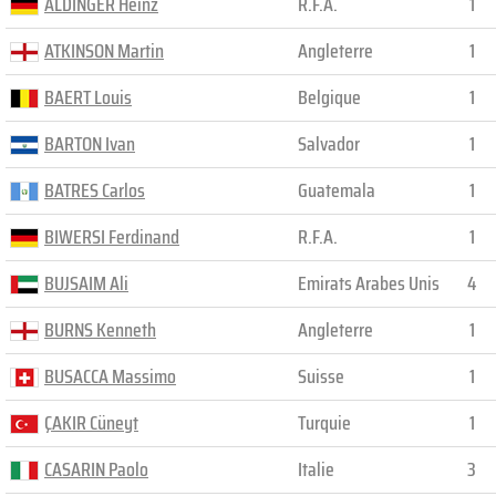
ALDINGER Heinz
R.F.A.
1
ATKINSON Martin
Angleterre
1
BAERT Louis
Belgique
1
BARTON Ivan
Salvador
1
BATRES Carlos
Guatemala
1
BIWERSI Ferdinand
R.F.A.
1
BUJSAIM Ali
Emirats Arabes Unis
4
BURNS Kenneth
Angleterre
1
BUSACCA Massimo
Suisse
1
ÇAKIR Cüneyt
Turquie
1
CASARIN Paolo
Italie
3