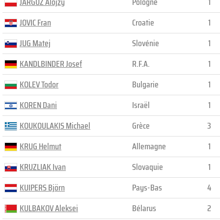
JARGUZ Alojzy
Pologne
1
JOVIC Fran
Croatie
1
JUG Matej
Slovénie
1
KANDLBINDER Josef
R.F.A.
1
KOLEV Todor
Bulgarie
1
KOREN Dani
Israël
1
KOUKOULAKIS Michael
Grèce
3
KRUG Helmut
Allemagne
1
KRUZLIAK Ivan
Slovaquie
1
KUIPERS Björn
Pays-Bas
4
KULBAKOV Aleksei
Bélarus
2