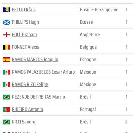
PELJTO Irfan
Bosnie-Herzégovine
1
PHILLIPS Hugh
Ecosse
1
POLL Graham
Angleterre
1
PONNET Alexis
Belgique
1
RAMOS MARCOS Joaquin
Espagne
1
RAMOS PALAZUELOS Cesar Arturo
Mexique
1
RAMOS RIZO Felipe
Mexique
1
REZENDE DE FREITAS Marcio
Brésil
1
RIBEIRO Antonio
Portugal
1
RICCI Sandro
Brésil
2