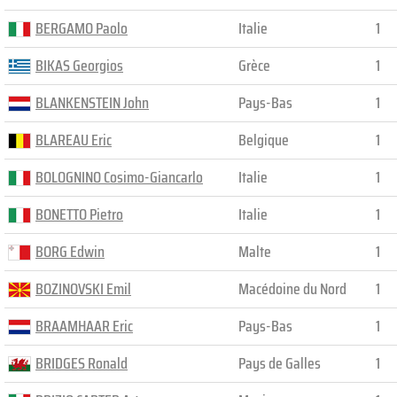
BERGAMO Paolo
Italie
1
BIKAS Georgios
Grèce
1
BLANKENSTEIN John
Pays-Bas
1
BLAREAU Eric
Belgique
1
BOLOGNINO Cosimo-Giancarlo
Italie
1
BONETTO Pietro
Italie
1
BORG Edwin
Malte
1
BOZINOVSKI Emil
Macédoine du Nord
1
BRAAMHAAR Eric
Pays-Bas
1
BRIDGES Ronald
Pays de Galles
1