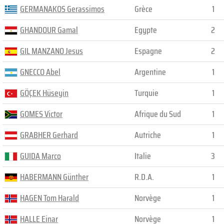
GERMANAKOS Gerassimos
Grèce
1
GHANDOUR Gamal
Egypte
2
GIL MANZANO Jesus
Espagne
2
GNECCO Abel
Argentine
1
GÖÇEK Hüseyin
Turquie
1
GOMES Victor
Afrique du Sud
1
GRABHER Gerhard
Autriche
1
GUIDA Marco
Italie
3
HABERMANN Günther
R.D.A.
1
HAGEN Tom Harald
Norvège
1
HALLE Einar
Norvège
1