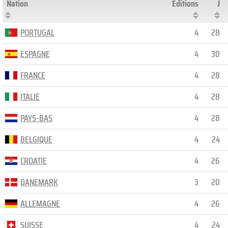
Nation
Editions
J
PORTUGAL
4
28
ESPAGNE
4
30
FRANCE
4
28
ITALIE
4
28
PAYS-BAS
4
28
BELGIQUE
4
24
CROATIE
4
26
DANEMARK
3
20
ALLEMAGNE
4
26
SUISSE
4
24