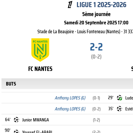
LIGUE 1 2025-2026
5ème journée
Samedi 20 Septembre 2025 17:00
Stade de La Beaujoire - Louis Fonteneau (Nantes) - 31 3
2-2
(0-2)
FC NANTES
BUTS
29'
Anthony LOPES (G)
(0-1)
Ludo
35'
Anthony LOPES (G)
(0-2)
Esté
64'
Junior MWANGA
(1-2)
90'
Youssef EL-ARABI
(2-2)