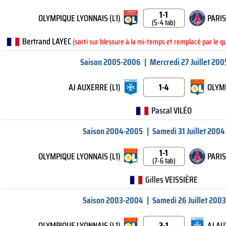
1-1
OLYMPIQUE LYONNAIS (L1)
PARIS
(5-4 tab)
Bertrand LAYEC
(sorti sur blessure à la mi-temps et remplacé par le
Saison 2005-2006
|
Mercredi 27 Juillet 200
AJ AUXERRE (L1)
1-4
OLYMP
Pascal VILÉO
Saison 2004-2005
|
Samedi 31 Juillet 2004
1-1
OLYMPIQUE LYONNAIS (L1)
PARIS
(7-6 tab)
Gilles VEISSIÈRE
Saison 2003-2004
|
Samedi 26 Juillet 2003
OLYMPIQUE LYONNAIS (L1)
2-1
AJ AU