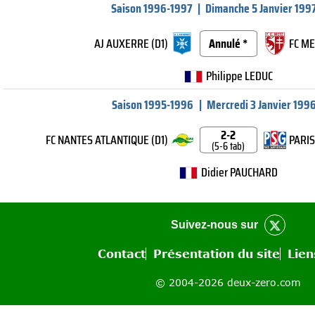
Saison 1996-1997
|
Dimanche 5 Janvier 199
AJ AUXERRE (D1)
Annulé *
FC ME
Philippe LEDUC
Saison 1995-1996
|
Mercredi 3 Janvier 199
2-2
FC NANTES ATLANTIQUE (D1)
PARIS
(5-6 tab)
Didier PAUCHARD
Suivez-nous sur
Contact
Présentation du site
Lien
© 2004-2026 deux-zero.com