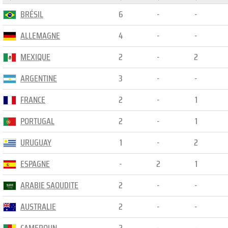
BRÉSIL
6
-
-
ALLEMAGNE
4
-
-
MEXIQUE
2
-
2
ARGENTINE
3
-
-
FRANCE
2
-
1
PORTUGAL
2
-
1
URUGUAY
1
-
2
ESPAGNE
-
2
1
ARABIE SAOUDITE
2
-
-
AUSTRALIE
2
-
-