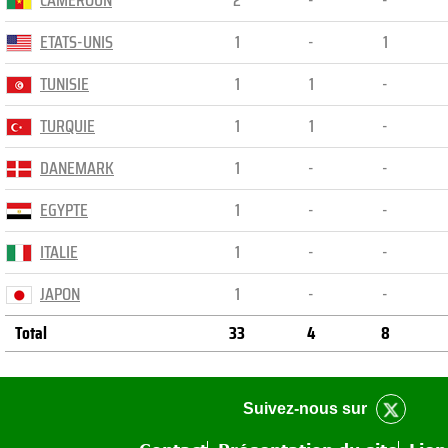
CAMEROUN
2
-
-
ETATS-UNIS
1
-
1
TUNISIE
1
1
-
TURQUIE
1
1
-
DANEMARK
1
-
-
EGYPTE
1
-
-
ITALIE
1
-
-
JAPON
1
-
-
Total
33
4
8
Suivez-nous sur