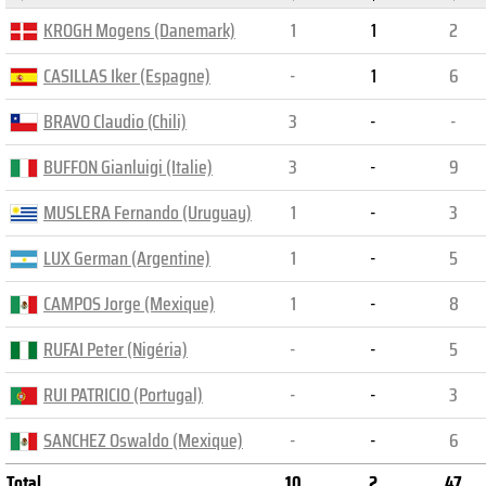
KROGH Mogens (Danemark)
1
1
2
CASILLAS Iker (Espagne)
-
1
6
BRAVO Claudio (Chili)
3
-
-
BUFFON Gianluigi (Italie)
3
-
9
MUSLERA Fernando (Uruguay)
1
-
3
LUX German (Argentine)
1
-
5
CAMPOS Jorge (Mexique)
1
-
8
RUFAI Peter (Nigéria)
-
-
5
RUI PATRICIO (Portugal)
-
-
3
SANCHEZ Oswaldo (Mexique)
-
-
6
Total
10
2
47