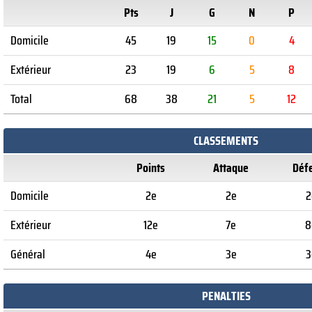
Pts
J
G
N
P
Domicile
45
19
15
0
4
Extérieur
23
19
6
5
8
Total
68
38
21
5
12
CLASSEMENTS
Points
Attaque
Déf
Domicile
2e
2e
2
Extérieur
12e
7e
8
Général
4e
3e
3
PENALTIES