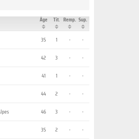
Âge
Tit.
Remp.
Sup.
35
1
-
-
42
3
-
-
41
1
-
-
44
2
-
-
Alpes
46
3
-
-
35
2
-
-