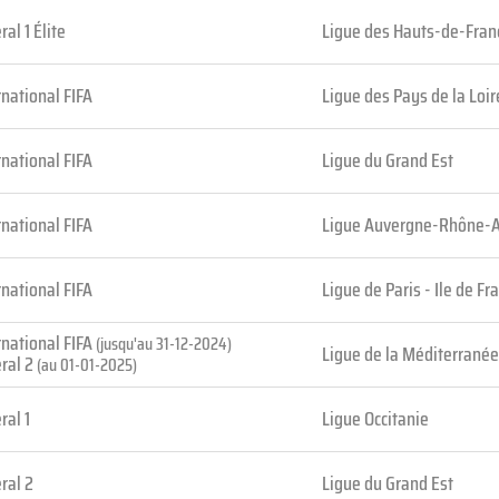
ral 1 Élite
Ligue des Hauts-de-Fran
rnational FIFA
Ligue des Pays de la Loir
rnational FIFA
Ligue du Grand Est
rnational FIFA
Ligue Auvergne-Rhône-
rnational FIFA
Ligue de Paris - Ile de Fr
rnational FIFA
(jusqu'au 31-12-2024)
Ligue de la Méditerranée
ral 2
(au 01-01-2025)
ral 1
Ligue Occitanie
ral 2
Ligue du Grand Est