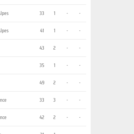
Alpes
33
1
-
-
Alpes
41
1
-
-
43
2
-
-
35
1
-
-
49
2
-
-
ance
33
3
-
-
ance
42
2
-
-