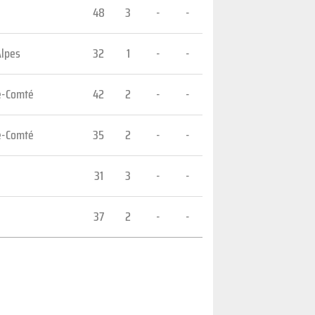
48
3
-
-
Alpes
32
1
-
-
e-Comté
42
2
-
-
e-Comté
35
2
-
-
31
3
-
-
37
2
-
-