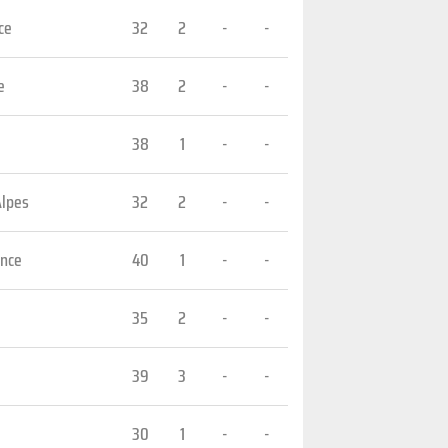
ce
32
2
-
-
e
38
2
-
-
38
1
-
-
Alpes
32
2
-
-
ance
40
1
-
-
35
2
-
-
39
3
-
-
30
1
-
-