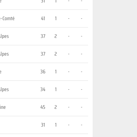
e
31
1
-
-
e-Comté
41
1
-
-
Alpes
37
2
-
-
Alpes
37
2
-
-
e
36
1
-
-
Alpes
34
1
-
-
ine
45
2
-
-
31
1
-
-