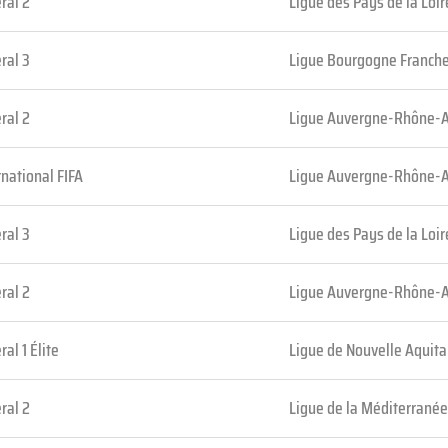
ral 2
Ligue des Pays de la Loir
ral 3
Ligue Bourgogne Franch
ral 2
Ligue Auvergne-Rhône-
rnational FIFA
Ligue Auvergne-Rhône-
ral 3
Ligue des Pays de la Loir
ral 2
Ligue Auvergne-Rhône-
ral 1 Élite
Ligue de Nouvelle Aquita
ral 2
Ligue de la Méditerranée