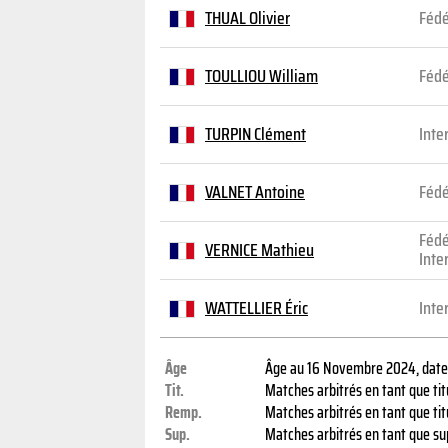
THUAL Olivier
Fédé
TOULLIOU William
Fédé
TURPIN Clément
Inte
VALNET Antoine
Fédé
Fédé
VERNICE Mathieu
Inte
WATTELLIER Éric
Inte
Âge
Âge au 16 Novembre 2024, date 
Tit.
Matches arbitrés en tant que tit
Remp.
Matches arbitrés en tant que ti
Sup.
Matches arbitrés en tant que sup