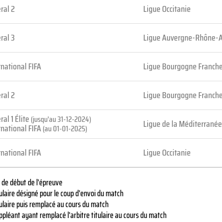
ral 2
Ligue Occitanie
ral 3
Ligue Auvergne-Rhône-
rnational FIFA
Ligue Bourgogne Franch
ral 2
Ligue Bourgogne Franch
ral 1 Élite
(jusqu'au 31-12-2024)
Ligue de la Méditerranée
rnational FIFA
(au 01-01-2025)
rnational FIFA
Ligue Occitanie
de début de l'épreuve
ulaire désigné pour le coup d'envoi du match
tulaire puis remplacé au cours du match
pléant ayant remplacé l'arbitre titulaire au cours du match