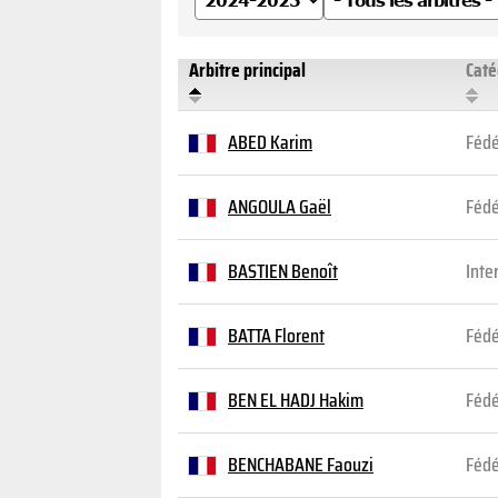
Arbitre principal
Caté
ABED Karim
Fédé
ANGOULA Gaël
Fédé
BASTIEN Benoît
Inte
BATTA Florent
Fédé
BEN EL HADJ Hakim
Fédé
BENCHABANE Faouzi
Fédé