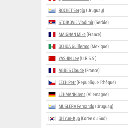
ROCHET Sergio
(Uruguay)
STOJKOVIC Vladimir
(Serbie)
MAIGNAN Mike
(France)
OCHOA Guillermo
(Mexique)
YASHIN Lev
(U.R.S.S.)
ABBES Claude
(France)
CECH Petr
(République Tchèque)
LEHMANN Jens
(Allemagne)
MUSLERA Fernando
(Uruguay)
OH Yun-Kyo
(Corée du Sud)