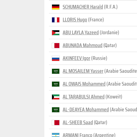
SCHUMACHER Harald
(R.F.A.)
LLORIS Hugo
(France)
ABU LAYLA Yazeed
(Jordanie)
ABUNADA Mahmoud
(Qatar)
AKINFEEV Igor
(Russie)
AL MOSAILEM Yasser
(Arabie Saoudite
AL OWAIS Mohammed
(Arabie Saoudit
AL TARABULSI Ahmed
(Koweït)
AL-DEAYEA Mohammed
(Arabie Saoud
AL-SHEEB Saad
(Qatar)
ARMANI Franco
(Argentine)