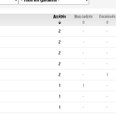
Arrêtés
Non cadrés
Encaissés
2
-
-
2
-
-
2
-
-
2
-
-
2
-
1
1
1
-
1
-
-
1
-
-