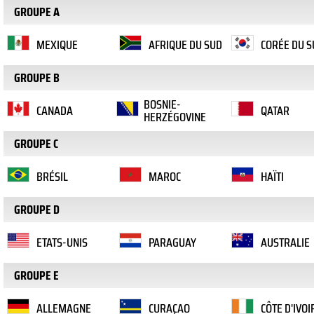
GROUPE A
MEXIQUE
AFRIQUE DU SUD
CORÉE DU S
GROUPE B
BOSNIE-
CANADA
QATAR
HERZÉGOVINE
GROUPE C
BRÉSIL
MAROC
HAÏTI
GROUPE D
ETATS-UNIS
PARAGUAY
AUSTRALIE
GROUPE E
ALLEMAGNE
CURAÇAO
CÔTE D'IVOI