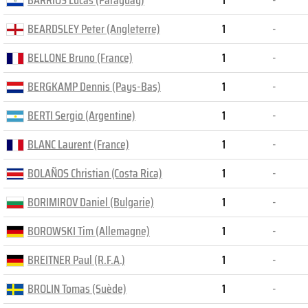
BARRIOS Lucas (Paraguay)
1
-
BEARDSLEY Peter (Angleterre)
1
-
BELLONE Bruno (France)
1
-
BERGKAMP Dennis (Pays-Bas)
1
-
BERTI Sergio (Argentine)
1
-
BLANC Laurent (France)
1
-
BOLAÑOS Christian (Costa Rica)
1
-
BORIMIROV Daniel (Bulgarie)
1
-
BOROWSKI Tim (Allemagne)
1
-
BREITNER Paul (R.F.A.)
1
-
BROLIN Tomas (Suède)
1
-