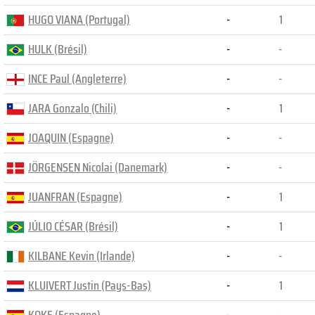
HUGO VIANA (Portugal)
-
1
HULK (Brésil)
-
-
INCE Paul (Angleterre)
-
-
JARA Gonzalo (Chili)
-
1
JOAQUIN (Espagne)
-
-
JÖRGENSEN Nicolai (Danemark)
-
-
JUANFRAN (Espagne)
-
1
JÚLIO CÉSAR (Brésil)
-
1
KILBANE Kevin (Irlande)
-
-
KLUIVERT Justin (Pays-Bas)
-
1