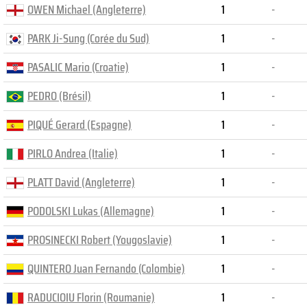
OWEN Michael (Angleterre)
1
-
PARK Ji-Sung (Corée du Sud)
1
-
PASALIC Mario (Croatie)
1
-
PEDRO (Brésil)
1
-
PIQUÉ Gerard (Espagne)
1
-
PIRLO Andrea (Italie)
1
-
PLATT David (Angleterre)
1
-
PODOLSKI Lukas (Allemagne)
1
-
PROSINECKI Robert (Yougoslavie)
1
-
QUINTERO Juan Fernando (Colombie)
1
-
RADUCIOIU Florin (Roumanie)
1
-