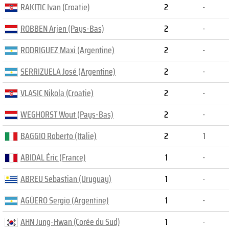
RAKITIC Ivan (Croatie)
2
-
ROBBEN Arjen (Pays-Bas)
2
-
RODRIGUEZ Maxi (Argentine)
2
-
SERRIZUELA José (Argentine)
2
-
VLASIC Nikola (Croatie)
2
-
WEGHORST Wout (Pays-Bas)
2
-
BAGGIO Roberto (Italie)
2
1
ABIDAL Éric (France)
1
-
ABREU Sebastian (Uruguay)
1
-
AGÜERO Sergio (Argentine)
1
-
AHN Jung-Hwan (Corée du Sud)
1
-