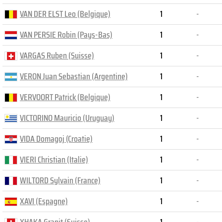
VAN DER ELST Leo (Belgique)
1
-
VAN PERSIE Robin (Pays-Bas)
1
-
VARGAS Ruben (Suisse)
1
-
VERON Juan Sebastian (Argentine)
1
-
VERVOORT Patrick (Belgique)
1
-
VICTORINO Mauricio (Uruguay)
1
-
VIDA Domagoj (Croatie)
1
-
VIERI Christian (Italie)
1
-
WILTORD Sylvain (France)
1
-
XAVI (Espagne)
1
-