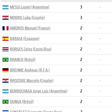
MESSI Lionel (Argentine)
3
-
MODRIC Luka (Croatie)
3
-
AMOROS Manuel (France)
2
-
BARAJA (Espagne)
2
-
BORGES Celso (Costa Rica)
2
-
BRANCO (Brésil)
2
-
BREHME Andreas (R.F.A.)
2
-
BROZOVIC Marcelo (Croatie)
2
-
BURRUCHAGA Jorge Luis (Argentine)
2
-
DUNGA (Brésil)
2
-