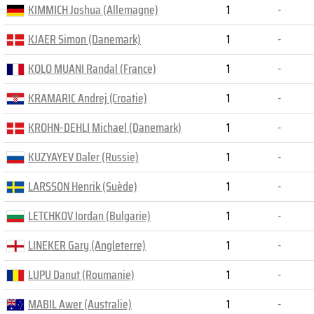
KIMMICH Joshua (Allemagne)
1
-
KJAER Simon (Danemark)
1
-
KOLO MUANI Randal (France)
1
-
KRAMARIC Andrej (Croatie)
1
-
KROHN-DEHLI Michael (Danemark)
1
-
KUZYAYEV Daler (Russie)
1
-
LARSSON Henrik (Suède)
1
-
LETCHKOV Iordan (Bulgarie)
1
-
LINEKER Gary (Angleterre)
1
-
LUPU Danut (Roumanie)
1
-
MABIL Awer (Australie)
1
-