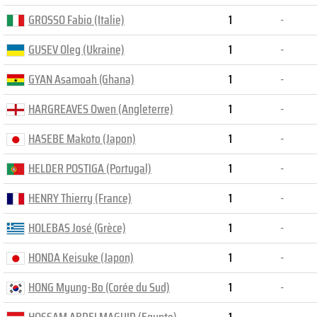
GROSSO Fabio (Italie)
1
-
GUSEV Oleg (Ukraine)
1
-
GYAN Asamoah (Ghana)
1
-
HARGREAVES Owen (Angleterre)
1
-
HASEBE Makoto (Japon)
1
-
HELDER POSTIGA (Portugal)
1
-
HENRY Thierry (France)
1
-
HOLEBAS José (Grèce)
1
-
HONDA Keisuke (Japon)
1
-
HONG Myung-Bo (Corée du Sud)
1
-