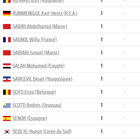
ROTARIU Iosif (Roumanie)
1
-
RUMMENIGGE Karl-Heinz (R.F.A.)
1
-
SABIRI Abdelhamid (Maroc)
1
-
SAGNOL Willy (France)
1
-
SAIBARI Ismael (Maroc)
1
-
SALAH Mohamed (Egypte)
1
-
SAVICEVIC Dejan (Yougoslavie)
1
-
SCIFO Enzo (Belgique)
1
-
SCOTTI Andrés (Uruguay)
1
-
SENOR (Espagne)
1
-
SEOL Ki-Hyeon (Corée du Sud)
1
-