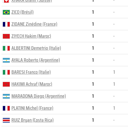
XHAKA Granit (Suisse)
1
-
ZICO (Brésil)
1
-
ZIDANE Zinédine (France)
1
-
ZIYECH Hakim (Maroc)
1
-
ALBERTINI Demetrio (Italie)
1
-
AYALA Roberto (Argentine)
1
-
BARESI Franco (Italie)
1
1
HAKIMI Achraf (Maroc)
1
1
MARADONA Diego (Argentine)
1
-
PLATINI Michel (France)
1
1
RUIZ Bryan (Costa Rica)
1
-