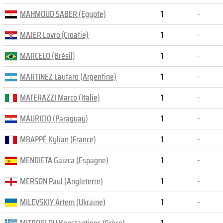
MAHMOUD SABER (Egypte)
1
-
MAJER Lovro (Croatie)
1
-
MARCELO (Brésil)
1
-
MARTINEZ Lautaro (Argentine)
1
-
MATERAZZI Marco (Italie)
1
-
MAURICIO (Paraguay)
1
-
MBAPPÉ Kylian (France)
1
-
MENDIETA Gaïzca (Espagne)
1
-
MERSON Paul (Angleterre)
1
-
MILEVSKIY Artem (Ukraine)
1
-