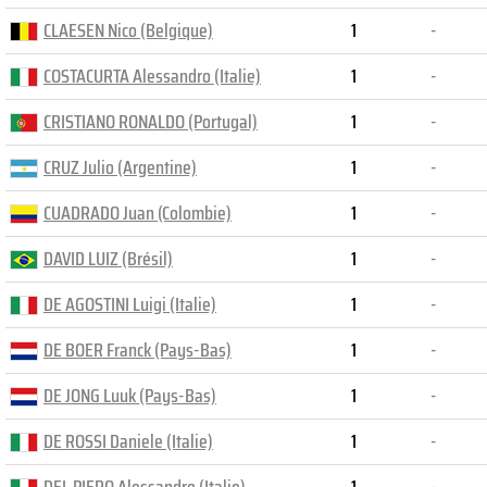
CLAESEN Nico (Belgique)
1
-
COSTACURTA Alessandro (Italie)
1
-
CRISTIANO RONALDO (Portugal)
1
-
CRUZ Julio (Argentine)
1
-
CUADRADO Juan (Colombie)
1
-
DAVID LUIZ (Brésil)
1
-
DE AGOSTINI Luigi (Italie)
1
-
DE BOER Franck (Pays-Bas)
1
-
DE JONG Luuk (Pays-Bas)
1
-
DE ROSSI Daniele (Italie)
1
-