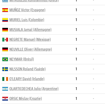
MITROGLOU Konstantinos (Grèce)
1
-
MUÑOZ Victor (Espagne)
1
-
MURIEL Luis (Colombie)
1
-
MUSIALA Jamal (Allemagne)
1
-
NEGRETE Manuel (Mexique)
1
-
NEUVILLE Oliver (Allemagne)
1
-
NEYMAR (Brésil)
1
-
NILSSON Roland (Suède)
1
-
O'LEARY David (Irlande)
1
-
OLARTICOECHEA Julio (Argentine)
1
-
ORSIC Mislav (Croatie)
1
-