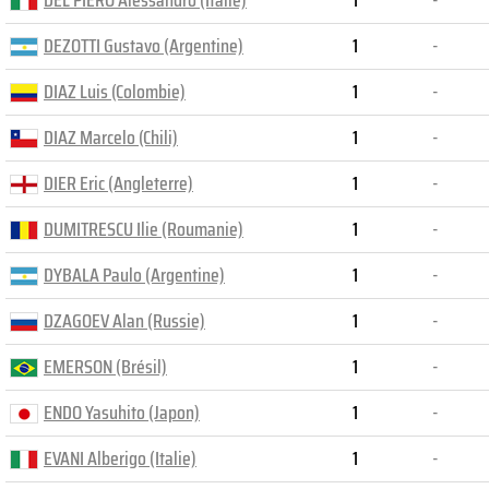
DEL PIERO Alessandro (Italie)
1
-
DEZOTTI Gustavo (Argentine)
1
-
DIAZ Luis (Colombie)
1
-
DIAZ Marcelo (Chili)
1
-
DIER Eric (Angleterre)
1
-
DUMITRESCU Ilie (Roumanie)
1
-
DYBALA Paulo (Argentine)
1
-
DZAGOEV Alan (Russie)
1
-
EMERSON (Brésil)
1
-
ENDO Yasuhito (Japon)
1
-
EVANI Alberigo (Italie)
1
-