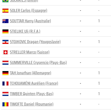
SOCRATES (Brésil)
-
-
SOLER Carlos (Espagne)
-
-
SOUTTAR Harry (Australie)
-
1
STIELIKE Uli (R.F.A.)
-
-
STOJKOVIC Dragan (Yougoslavie)
-
1
STRELLER Marco (Suisse)
-
-
SUMMERVILLE Crysencio (Pays-Bas)
-
-
TAH Jonathan (Allemagne)
-
1
TCHOUAMÉNI Aurélien (France)
-
1
TIMBER Quinten (Pays-Bas)
-
1
TIMOFTE Daniel (Roumanie)
-
-