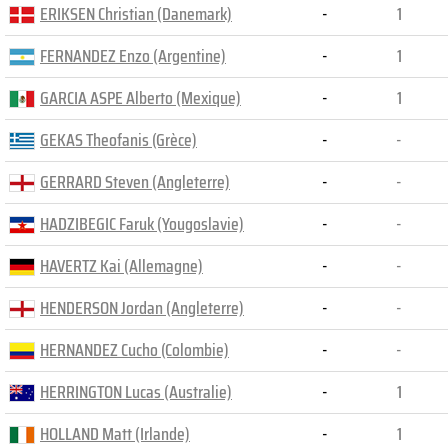
ERIKSEN Christian (Danemark)
-
1
FERNANDEZ Enzo (Argentine)
-
1
GARCIA ASPE Alberto (Mexique)
-
1
GEKAS Theofanis (Grèce)
-
-
GERRARD Steven (Angleterre)
-
-
HADZIBEGIC Faruk (Yougoslavie)
-
-
HAVERTZ Kai (Allemagne)
-
-
HENDERSON Jordan (Angleterre)
-
-
HERNANDEZ Cucho (Colombie)
-
-
HERRINGTON Lucas (Australie)
-
1
HOLLAND Matt (Irlande)
-
1