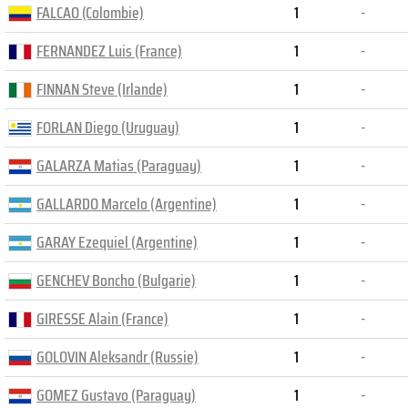
FALCAO (Colombie)
1
-
FERNANDEZ Luis (France)
1
-
FINNAN Steve (Irlande)
1
-
FORLAN Diego (Uruguay)
1
-
GALARZA Matias (Paraguay)
1
-
GALLARDO Marcelo (Argentine)
1
-
GARAY Ezequiel (Argentine)
1
-
GENCHEV Boncho (Bulgarie)
1
-
GIRESSE Alain (France)
1
-
GOLOVIN Aleksandr (Russie)
1
-
GOMEZ Gustavo (Paraguay)
1
-