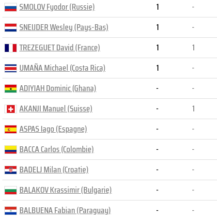
SMOLOV Fyodor (Russie)
1
-
SNEIJDER Wesley (Pays-Bas)
1
-
TREZEGUET David (France)
1
1
UMAÑA Michael (Costa Rica)
1
-
ADIYIAH Dominic (Ghana)
-
-
AKANJI Manuel (Suisse)
-
1
ASPAS Iago (Espagne)
-
-
BACCA Carlos (Colombie)
-
-
BADELJ Milan (Croatie)
-
-
BALAKOV Krassimir (Bulgarie)
-
-
BALBUENA Fabian (Paraguay)
-
-