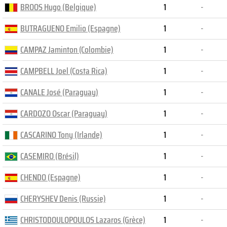
BROOS Hugo (Belgique)
1
-
BUTRAGUENO Emilio (Espagne)
1
-
CAMPAZ Jaminton (Colombie)
1
-
CAMPBELL Joel (Costa Rica)
1
-
CANALE José (Paraguay)
1
-
CARDOZO Oscar (Paraguay)
1
-
CASCARINO Tony (Irlande)
1
-
CASEMIRO (Brésil)
1
-
CHENDO (Espagne)
1
-
CHERYSHEV Denis (Russie)
1
-
CHRISTODOULOPOULOS Lazaros (Grèce)
1
-