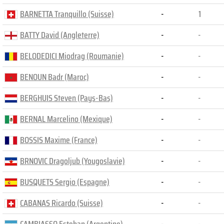
BARNETTA Tranquillo (Suisse)
-
1
BATTY David (Angleterre)
-
-
BELODEDICI Miodrag (Roumanie)
-
-
BENOUN Badr (Maroc)
-
-
BERGHUIS Steven (Pays-Bas)
-
-
BERNAL Marcelino (Mexique)
-
-
BOSSIS Maxime (France)
-
-
BRNOVIC Dragoljub (Yougoslavie)
-
-
BUSQUETS Sergio (Espagne)
-
-
CABANAS Ricardo (Suisse)
-
-