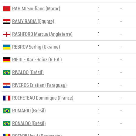
RAHIMI Soufiane (Maroc)
1
-
RAMY RABIA (Egypte)
1
-
RASHFORD Marcus (Angleterre)
1
-
REBROV Serhiy (Ukraine)
1
-
RIEDLE Karl-Heinz (R.F.A.)
1
-
RIVALDO (Brésil)
1
-
RIVEROS Cristian (Paraguay)
1
-
ROCHETEAU Dominique (France)
1
-
ROMARIO (Brésil)
1
-
RONALDO (Brésil)
1
-