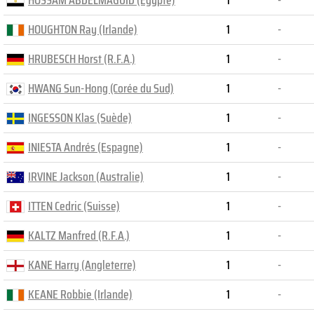
HOSSAM ABDELMAGUID (Egypte)
1
-
HOUGHTON Ray (Irlande)
1
-
HRUBESCH Horst (R.F.A.)
1
-
HWANG Sun-Hong (Corée du Sud)
1
-
INGESSON Klas (Suède)
1
-
INIESTA Andrés (Espagne)
1
-
IRVINE Jackson (Australie)
1
-
ITTEN Cedric (Suisse)
1
-
KALTZ Manfred (R.F.A.)
1
-
KANE Harry (Angleterre)
1
-
KEANE Robbie (Irlande)
1
-