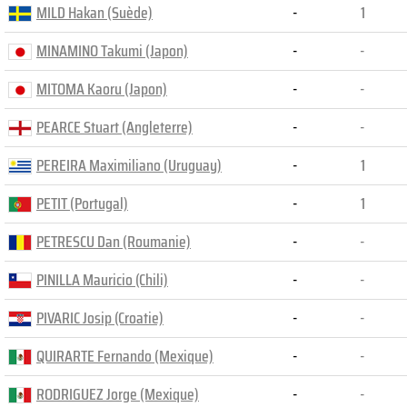
MILD Hakan (Suède)
-
1
MINAMINO Takumi (Japon)
-
-
MITOMA Kaoru (Japon)
-
-
PEARCE Stuart (Angleterre)
-
-
PEREIRA Maximiliano (Uruguay)
-
1
PETIT (Portugal)
-
1
PETRESCU Dan (Roumanie)
-
-
PINILLA Mauricio (Chili)
-
-
PIVARIC Josip (Croatie)
-
-
QUIRARTE Fernando (Mexique)
-
-
RODRIGUEZ Jorge (Mexique)
-
-