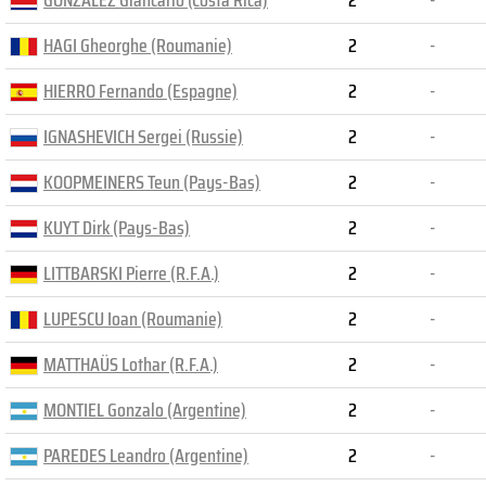
GONZÁLEZ Giancarlo (Costa Rica)
2
-
HAGI Gheorghe (Roumanie)
2
-
HIERRO Fernando (Espagne)
2
-
IGNASHEVICH Sergei (Russie)
2
-
KOOPMEINERS Teun (Pays-Bas)
2
-
KUYT Dirk (Pays-Bas)
2
-
LITTBARSKI Pierre (R.F.A.)
2
-
LUPESCU Ioan (Roumanie)
2
-
MATTHAÜS Lothar (R.F.A.)
2
-
MONTIEL Gonzalo (Argentine)
2
-
PAREDES Leandro (Argentine)
2
-