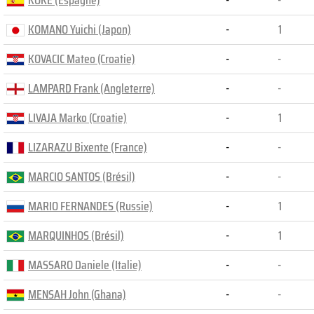
KOKE (Espagne)
-
-
KOMANO Yuichi (Japon)
-
1
KOVACIC Mateo (Croatie)
-
-
LAMPARD Frank (Angleterre)
-
-
LIVAJA Marko (Croatie)
-
1
LIZARAZU Bixente (France)
-
-
MARCIO SANTOS (Brésil)
-
-
MARIO FERNANDES (Russie)
-
1
MARQUINHOS (Brésil)
-
1
MASSARO Daniele (Italie)
-
-
MENSAH John (Ghana)
-
-