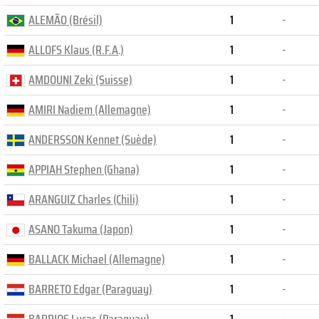
ALEMÃO (Brésil)
1
-
ALLOFS Klaus (R.F.A.)
1
-
AMDOUNI Zeki (Suisse)
1
-
AMIRI Nadiem (Allemagne)
1
-
ANDERSSON Kennet (Suède)
1
-
APPIAH Stephen (Ghana)
1
-
ARANGUIZ Charles (Chili)
1
-
ASANO Takuma (Japon)
1
-
BALLACK Michael (Allemagne)
1
-
BARRETO Edgar (Paraguay)
1
-