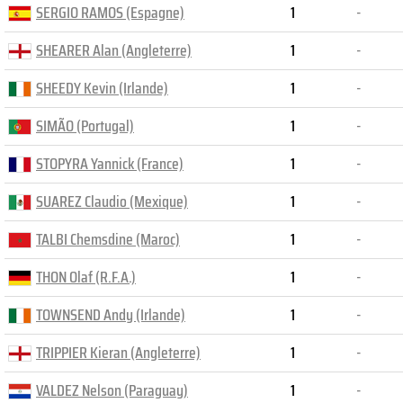
SERGIO RAMOS (Espagne)
1
-
SHEARER Alan (Angleterre)
1
-
SHEEDY Kevin (Irlande)
1
-
SIMÃO (Portugal)
1
-
STOPYRA Yannick (France)
1
-
SUAREZ Claudio (Mexique)
1
-
TALBI Chemsdine (Maroc)
1
-
THON Olaf (R.F.A.)
1
-
TOWNSEND Andy (Irlande)
1
-
TRIPPIER Kieran (Angleterre)
1
-
VALDEZ Nelson (Paraguay)
1
-