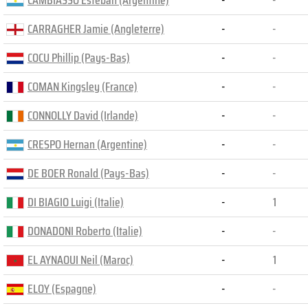
CAMBIASSO Esteban (Argentine)
-
-
CARRAGHER Jamie (Angleterre)
-
-
COCU Phillip (Pays-Bas)
-
-
COMAN Kingsley (France)
-
-
CONNOLLY David (Irlande)
-
-
CRESPO Hernan (Argentine)
-
-
DE BOER Ronald (Pays-Bas)
-
-
DI BIAGIO Luigi (Italie)
-
1
DONADONI Roberto (Italie)
-
-
EL AYNAOUI Neil (Maroc)
-
1
ELOY (Espagne)
-
-