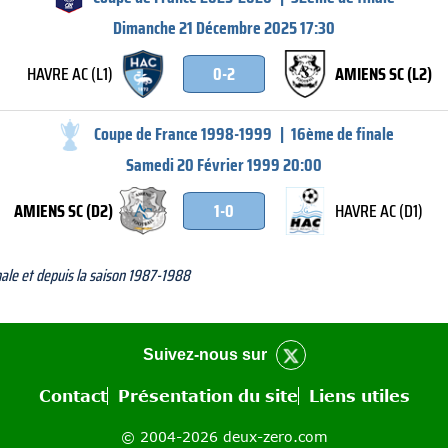
Dimanche 21 Décembre 2025 17:30
HAVRE AC (L1)
0-2
AMIENS SC (L2)
Coupe de France 1998-1999
|
16ème de finale
Samedi 20 Février 1999 20:00
AMIENS SC (D2)
1-0
HAVRE AC (D1)
nale et depuis la saison 1987-1988
Suivez-nous sur
Contact
Présentation du site
Liens utiles
© 2004-2026 deux-zero.com