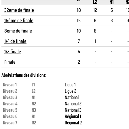
L2
N1
N
32ème de finale
18
12
5
1
16ème de finale
15
8
3
8ème de finale
10
6
-
-
1/4 de finale
7
1
-
-
1/2 finale
4
-
-
-
Finale
2
-
-
-
Abréviations des divisions:
Niveau 1
L1
Ligue 1
Niveau 2
L2
Ligue 2
Niveau 3
N1
National
Niveau 4
N2
National 2
Niveau 5
N3
National 3
Niveau 6
R1
Régional 1
Niveau 7
R2
Régional 2