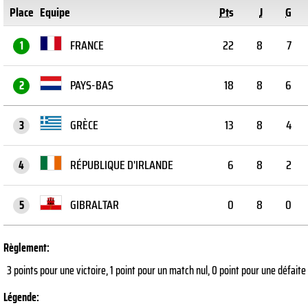
Place
Equipe
Pts
J
G
FRANCE
22
8
7
1
PAYS-BAS
18
8
6
2
GRÈCE
13
8
4
3
RÉPUBLIQUE D'IRLANDE
6
8
2
4
GIBRALTAR
0
8
0
5
Règlement:
3 points pour une victoire, 1 point pour un match nul, 0 point pour une défaite
Légende: