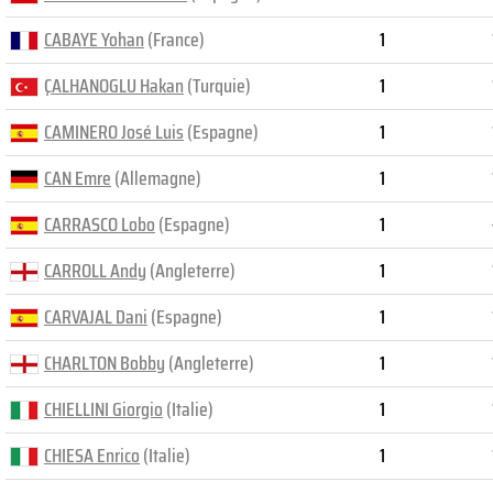
CABAYE Yohan
(France)
1
ÇALHANOGLU Hakan
(Turquie)
1
CAMINERO José Luis
(Espagne)
1
CAN Emre
(Allemagne)
1
CARRASCO Lobo
(Espagne)
1
CARROLL Andy
(Angleterre)
1
CARVAJAL Dani
(Espagne)
1
CHARLTON Bobby
(Angleterre)
1
CHIELLINI Giorgio
(Italie)
1
CHIESA Enrico
(Italie)
1