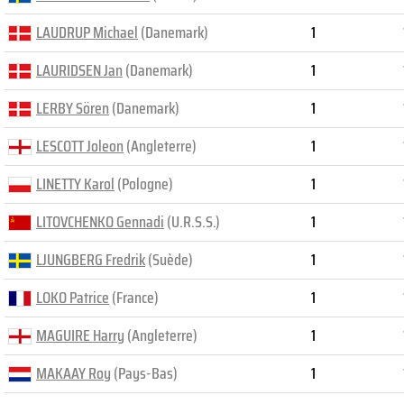
LAUDRUP Michael
(Danemark)
1
LAURIDSEN Jan
(Danemark)
1
LERBY Sören
(Danemark)
1
LESCOTT Joleon
(Angleterre)
1
LINETTY Karol
(Pologne)
1
LITOVCHENKO Gennadi
(U.R.S.S.)
1
LJUNGBERG Fredrik
(Suède)
1
LOKO Patrice
(France)
1
MAGUIRE Harry
(Angleterre)
1
MAKAAY Roy
(Pays-Bas)
1