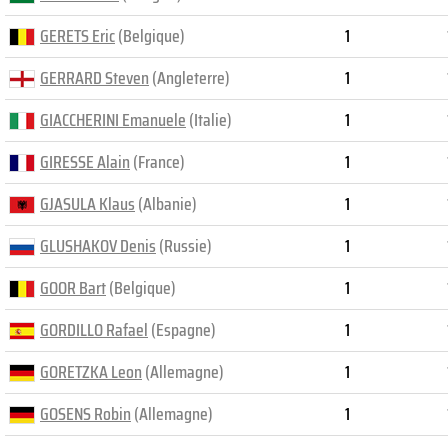
GERETS Eric
(Belgique)
1
GERRARD Steven
(Angleterre)
1
GIACCHERINI Emanuele
(Italie)
1
GIRESSE Alain
(France)
1
GJASULA Klaus
(Albanie)
1
GLUSHAKOV Denis
(Russie)
1
GOOR Bart
(Belgique)
1
GORDILLO Rafael
(Espagne)
1
GORETZKA Leon
(Allemagne)
1
GOSENS Robin
(Allemagne)
1