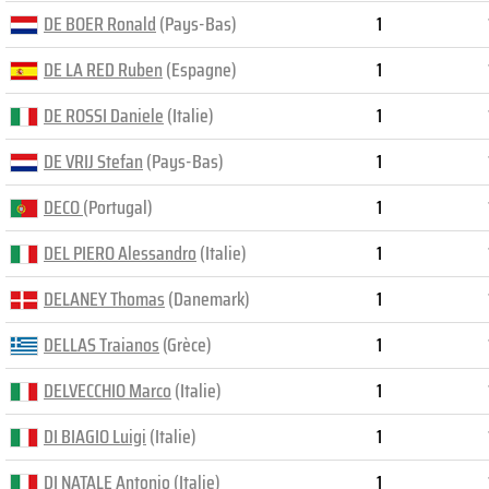
DE BOER Ronald
(Pays-Bas)
1
DE LA RED Ruben
(Espagne)
1
DE ROSSI Daniele
(Italie)
1
DE VRIJ Stefan
(Pays-Bas)
1
DECO
(Portugal)
1
DEL PIERO Alessandro
(Italie)
1
DELANEY Thomas
(Danemark)
1
DELLAS Traianos
(Grèce)
1
DELVECCHIO Marco
(Italie)
1
DI BIAGIO Luigi
(Italie)
1
DI NATALE Antonio
(Italie)
1