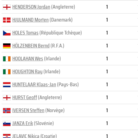
HENDERSON Jordan
(Angleterre)
1
HJULMAND Morten
(Danemark)
1
HOLES Tomas
(République Tchèque)
1
HÖLZENBEIN Bernd
(R.F.A.)
1
HOOLAHAN Wes
(Irlande)
1
HOUGHTON Ray
(Irlande)
1
HUNTELAAR Klaas-Jan
(Pays-Bas)
1
HURST Geoff
(Angleterre)
1
IVERSEN Steffen
(Norvège)
1
JANZA Erik
(Slovénie)
1
JELAVIC Nikica
(Croatie)
1