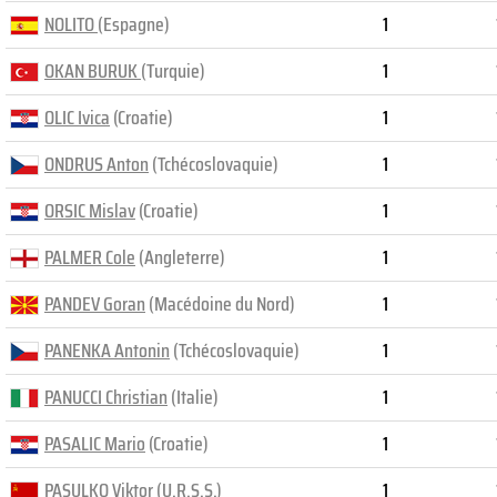
NOLITO
(Espagne)
1
OKAN BURUK
(Turquie)
1
OLIC Ivica
(Croatie)
1
ONDRUS Anton
(Tchécoslovaquie)
1
ORSIC Mislav
(Croatie)
1
PALMER Cole
(Angleterre)
1
PANDEV Goran
(Macédoine du Nord)
1
PANENKA Antonin
(Tchécoslovaquie)
1
PANUCCI Christian
(Italie)
1
PASALIC Mario
(Croatie)
1
PASULKO Viktor
(U.R.S.S.)
1