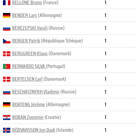
BELLONE Bruno
(France)
1
BENDER Lars
(Allemagne)
1
BEREZUTSKI Vasili
(Russie)
1
BERGER Patrik
(République Tchèque)
1
BERGGREEN Klaus
(Danemark)
1
BERNARDO SILVA
(Portugal)
1
BERTELSEN Carl
(Danemark)
1
BESCHASTNYKH Vladimir
(Russie)
1
BOATENG Jérôme
(Allemagne)
1
BOBAN Zvonimir
(Croatie)
1
BÖDVARSSON Jon Dadi
(Islande)
1