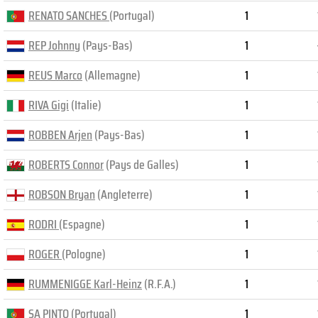
RENATO SANCHES
(Portugal)
1
REP Johnny
(Pays-Bas)
1
REUS Marco
(Allemagne)
1
RIVA Gigi
(Italie)
1
ROBBEN Arjen
(Pays-Bas)
1
ROBERTS Connor
(Pays de Galles)
1
ROBSON Bryan
(Angleterre)
1
RODRI
(Espagne)
1
ROGER
(Pologne)
1
RUMMENIGGE Karl-Heinz
(R.F.A.)
1
SA PINTO
(Portugal)
1