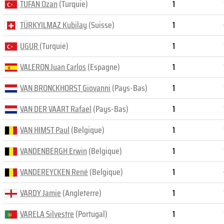
TUFAN Ozan
(Turquie)
1
TÜRKYILMAZ Kubilay
(Suisse)
1
UGUR
(Turquie)
1
VALERON Juan Carlos
(Espagne)
1
VAN BRONCKHORST Giovanni
(Pays-Bas)
1
VAN DER VAART Rafael
(Pays-Bas)
1
VAN HIMST Paul
(Belgique)
1
VANDENBERGH Erwin
(Belgique)
1
VANDEREYCKEN René
(Belgique)
1
VARDY Jamie
(Angleterre)
1
VARELA Silvestre
(Portugal)
1