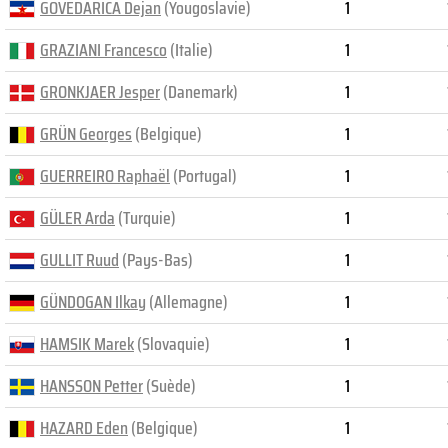
GOVEDARICA Dejan
(Yougoslavie)
1
GRAZIANI Francesco
(Italie)
1
GRONKJAER Jesper
(Danemark)
1
GRÜN Georges
(Belgique)
1
GUERREIRO Raphaël
(Portugal)
1
GÜLER Arda
(Turquie)
1
GULLIT Ruud
(Pays-Bas)
1
GÜNDOGAN Ilkay
(Allemagne)
1
HAMSIK Marek
(Slovaquie)
1
HANSSON Petter
(Suède)
1
HAZARD Eden
(Belgique)
1