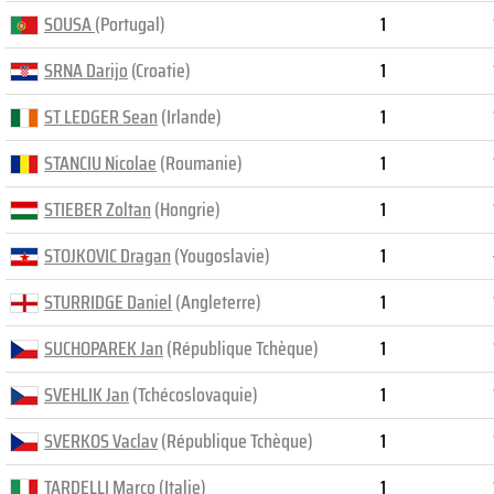
SOUSA
(Portugal)
1
SRNA Darijo
(Croatie)
1
ST LEDGER Sean
(Irlande)
1
STANCIU Nicolae
(Roumanie)
1
STIEBER Zoltan
(Hongrie)
1
STOJKOVIC Dragan
(Yougoslavie)
1
STURRIDGE Daniel
(Angleterre)
1
SUCHOPAREK Jan
(République Tchèque)
1
SVEHLIK Jan
(Tchécoslovaquie)
1
SVERKOS Vaclav
(République Tchèque)
1
TARDELLI Marco
(Italie)
1