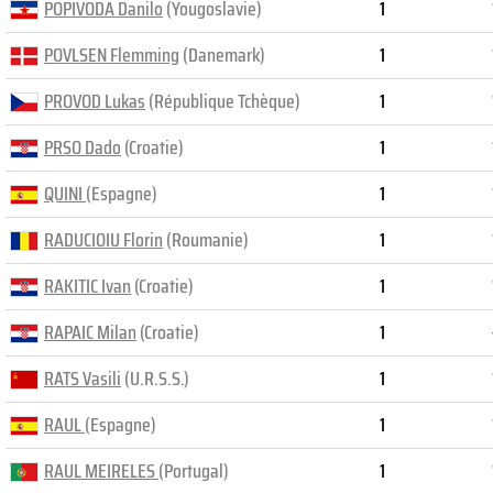
POPIVODA Danilo
(Yougoslavie)
1
POVLSEN Flemming
(Danemark)
1
PROVOD Lukas
(République Tchèque)
1
PRSO Dado
(Croatie)
1
QUINI
(Espagne)
1
RADUCIOIU Florin
(Roumanie)
1
RAKITIC Ivan
(Croatie)
1
RAPAIC Milan
(Croatie)
1
RATS Vasili
(U.R.S.S.)
1
RAUL
(Espagne)
1
RAUL MEIRELES
(Portugal)
1