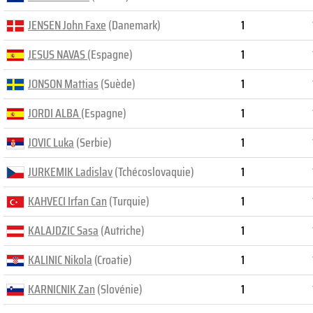
JENSEN John Faxe
(Danemark)
1
JESUS NAVAS
(Espagne)
1
JONSON Mattias
(Suède)
1
JORDI ALBA
(Espagne)
1
JOVIC Luka
(Serbie)
1
JURKEMIK Ladislav
(Tchécoslovaquie)
1
KAHVECI Irfan Can
(Turquie)
1
KALAJDZIC Sasa
(Autriche)
1
KALINIC Nikola
(Croatie)
1
KARNICNIK Zan
(Slovénie)
1