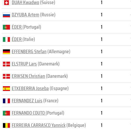
DUAH Kwadwo
(Suisse)
1
DZYUBA Artem
(Russie)
1
ÉDER
(Portugal)
1
ÉDER
(Italie)
1
EFFENBERG Stefan
(Allemagne)
1
ELSTRUP Lars
(Danemark)
1
ERIKSEN Christian
(Danemark)
1
ETXEBERRIA Joseba
(Espagne)
1
FERNANDEZ Luis
(France)
1
FERNANDO COUTO
(Portugal)
1
FERREIRA CARRASCO Yannick
(Belgique)
1