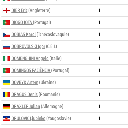
DIER Eric
(Angleterre)
1
DIOGO JOTA
(Portugal)
1
DOBIAS Karol
(Tchécoslovaquie)
1
DOBROVOLSKI Igor
(C.E.I.)
1
DOMENGHINI Angelo
(Italie)
1
DOMINGOS PACIÊNCIA
(Portugal)
1
DOVBYK Artem
(Ukraine)
1
DRAGUS Denis
(Roumanie)
1
DRAXLER Julian
(Allemagne)
1
DRULOVIC Ljubinko
(Yougoslavie)
1