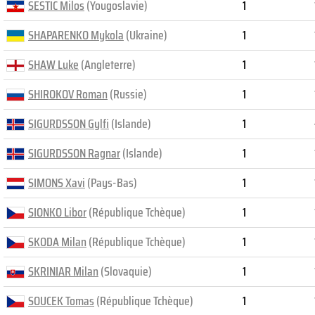
SESTIC Milos
(Yougoslavie)
1
SHAPARENKO Mykola
(Ukraine)
1
SHAW Luke
(Angleterre)
1
SHIROKOV Roman
(Russie)
1
SIGURDSSON Gylfi
(Islande)
1
SIGURDSSON Ragnar
(Islande)
1
SIMONS Xavi
(Pays-Bas)
1
SIONKO Libor
(République Tchèque)
1
SKODA Milan
(République Tchèque)
1
SKRINIAR Milan
(Slovaquie)
1
SOUCEK Tomas
(République Tchèque)
1