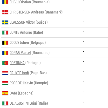
CHIVU Cristian
(Roumanie)
1
CHRISTENSEN Andreas
(Danemark)
1
CLAESSON Viktor
(Suède)
1
CONTE Antonio
(Italie)
1
COOLS Julien
(Belgique)
1
CORAS Marcel
(Roumanie)
1
COSTINHA
(Portugal)
1
CRUYFF Jordi
(Pays-Bas)
1
CSOBOTH Kevin
(Hongrie)
1
DANI
(Espagne)
1
DE AGOSTINI Luigi
(Italie)
1