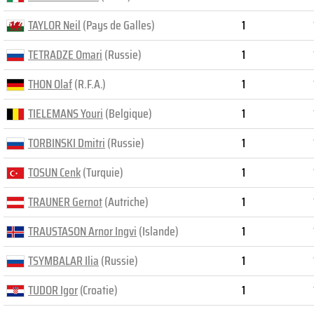
TAYLOR Neil
(Pays de Galles)
1
TETRADZE Omari
(Russie)
1
THON Olaf
(R.F.A.)
1
TIELEMANS Youri
(Belgique)
1
TORBINSKI Dmitri
(Russie)
1
TOSUN Cenk
(Turquie)
1
TRAUNER Gernot
(Autriche)
1
TRAUSTASON Arnor Ingvi
(Islande)
1
TSYMBALAR Ilia
(Russie)
1
TUDOR Igor
(Croatie)
1