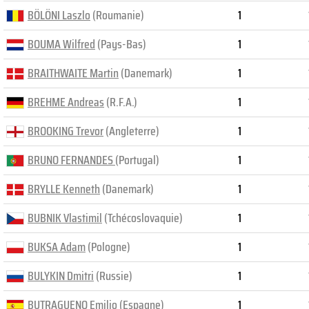
BÖLÖNI Laszlo
(Roumanie)
1
BOUMA Wilfred
(Pays-Bas)
1
BRAITHWAITE Martin
(Danemark)
1
BREHME Andreas
(R.F.A.)
1
BROOKING Trevor
(Angleterre)
1
BRUNO FERNANDES
(Portugal)
1
BRYLLE Kenneth
(Danemark)
1
BUBNIK Vlastimil
(Tchécoslovaquie)
1
BUKSA Adam
(Pologne)
1
BULYKIN Dmitri
(Russie)
1
BUTRAGUENO Emilio
(Espagne)
1