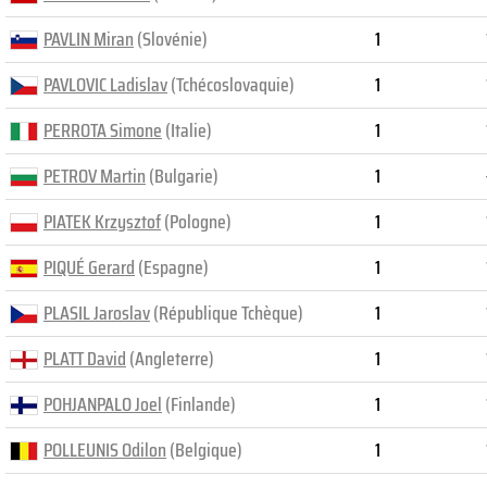
PAVLIN Miran
(Slovénie)
1
PAVLOVIC Ladislav
(Tchécoslovaquie)
1
PERROTA Simone
(Italie)
1
PETROV Martin
(Bulgarie)
1
PIATEK Krzysztof
(Pologne)
1
PIQUÉ Gerard
(Espagne)
1
PLASIL Jaroslav
(République Tchèque)
1
PLATT David
(Angleterre)
1
POHJANPALO Joel
(Finlande)
1
POLLEUNIS Odilon
(Belgique)
1