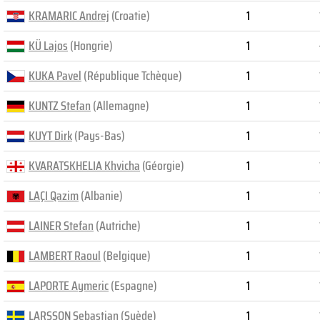
KRAMARIC Andrej
(Croatie)
1
KÜ Lajos
(Hongrie)
1
KUKA Pavel
(République Tchèque)
1
KUNTZ Stefan
(Allemagne)
1
KUYT Dirk
(Pays-Bas)
1
KVARATSKHELIA Khvicha
(Géorgie)
1
LAÇI Qazim
(Albanie)
1
LAINER Stefan
(Autriche)
1
LAMBERT Raoul
(Belgique)
1
LAPORTE Aymeric
(Espagne)
1
LARSSON Sebastian
(Suède)
1