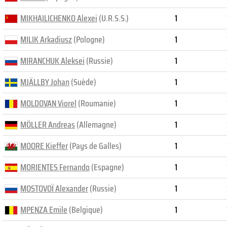
MIKHAILICHENKO Alexei
(U.R.S.S.)
1
MILIK Arkadiusz
(Pologne)
1
MIRANCHUK Aleksei
(Russie)
1
MJÄLLBY Johan
(Suède)
1
MOLDOVAN Viorel
(Roumanie)
1
MÖLLER Andreas
(Allemagne)
1
MOORE Kieffer
(Pays de Galles)
1
MORIENTES Fernando
(Espagne)
1
MOSTOVOÏ Alexander
(Russie)
1
MPENZA Emile
(Belgique)
1