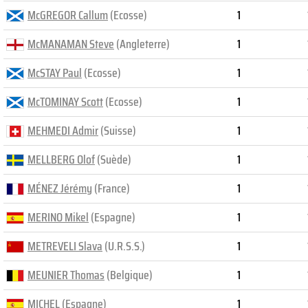
McGREGOR Callum
(Ecosse)
1
McMANAMAN Steve
(Angleterre)
1
McSTAY Paul
(Ecosse)
1
McTOMINAY Scott
(Ecosse)
1
MEHMEDI Admir
(Suisse)
1
MELLBERG Olof
(Suède)
1
MÉNEZ Jérémy
(France)
1
MERINO Mikel
(Espagne)
1
METREVELI Slava
(U.R.S.S.)
1
MEUNIER Thomas
(Belgique)
1
MICHEL
(Espagne)
1