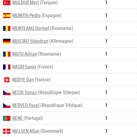
MÜLDÜR Mert
(Turquie)
1
MUNITIS Pedro
(Espagne)
1
MUNTEANU Dorinel
(Roumanie)
1
MUSTAFI Shkodran
(Allemagne)
1
MUTU Adrian
(Roumanie)
1
NASRI Samir
(France)
1
NDOYE Dan
(Suisse)
1
NECID Tomas
(République Tchèque)
1
NEDVED Pavel
(République Tchèque)
1
NENÉ
(Portugal)
1
NIELSEN Allan
(Danemark)
1