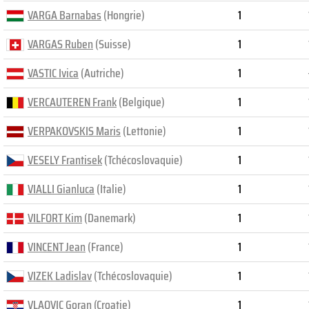
VARGA Barnabas
(Hongrie)
1
VARGAS Ruben
(Suisse)
1
VASTIC Ivica
(Autriche)
1
VERCAUTEREN Frank
(Belgique)
1
VERPAKOVSKIS Maris
(Lettonie)
1
VESELY Frantisek
(Tchécoslovaquie)
1
VIALLI Gianluca
(Italie)
1
VILFORT Kim
(Danemark)
1
VINCENT Jean
(France)
1
VIZEK Ladislav
(Tchécoslovaquie)
1
VLAOVIC Goran
(Croatie)
1