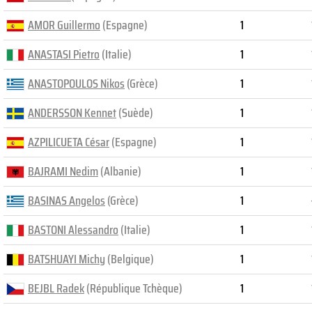
AMOR Guillermo
(Espagne)
1
ANASTASI Pietro
(Italie)
1
ANASTOPOULOS Nikos
(Grèce)
1
ANDERSSON Kennet
(Suède)
1
AZPILICUETA César
(Espagne)
1
BAJRAMI Nedim
(Albanie)
1
BASINAS Angelos
(Grèce)
1
BASTONI Alessandro
(Italie)
1
BATSHUAYI Michy
(Belgique)
1
BEJBL Radek
(République Tchèque)
1