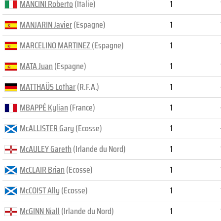
MANCINI Roberto
(Italie)
1
MANJARIN Javier
(Espagne)
1
MARCELINO MARTINEZ
(Espagne)
1
MATA Juan
(Espagne)
1
MATTHAÜS Lothar
(R.F.A.)
1
MBAPPÉ Kylian
(France)
1
McALLISTER Gary
(Ecosse)
1
McAULEY Gareth
(Irlande du Nord)
1
McCLAIR Brian
(Ecosse)
1
McCOIST Ally
(Ecosse)
1
McGINN Niall
(Irlande du Nord)
1