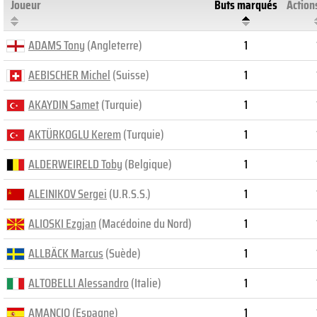
Joueur
Buts marqués
Action
ADAMS Tony
(Angleterre)
1
AEBISCHER Michel
(Suisse)
1
AKAYDIN Samet
(Turquie)
1
AKTÜRKOGLU Kerem
(Turquie)
1
ALDERWEIRELD Toby
(Belgique)
1
ALEINIKOV Sergei
(U.R.S.S.)
1
ALIOSKI Ezgjan
(Macédoine du Nord)
1
ALLBÄCK Marcus
(Suède)
1
ALTOBELLI Alessandro
(Italie)
1
AMANCIO
(Espagne)
1