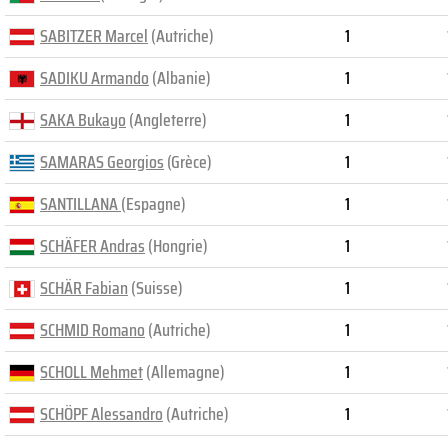
SABITZER Marcel
(Autriche)
1
SADIKU Armando
(Albanie)
1
SAKA Bukayo
(Angleterre)
1
SAMARAS Georgios
(Grèce)
1
SANTILLANA
(Espagne)
1
SCHÄFER Andras
(Hongrie)
1
SCHÄR Fabian
(Suisse)
1
SCHMID Romano
(Autriche)
1
SCHOLL Mehmet
(Allemagne)
1
SCHÖPF Alessandro
(Autriche)
1