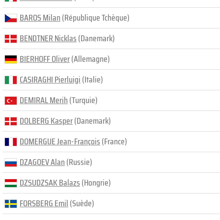
BAROS Milan
(République Tchèque)
BENDTNER Nicklas
(Danemark)
BIERHOFF Oliver
(Allemagne)
CASIRAGHI Pierluigi
(Italie)
DEMIRAL Merih
(Turquie)
DOLBERG Kasper
(Danemark)
DOMERGUE Jean-François
(France)
DZAGOEV Alan
(Russie)
DZSUDZSAK Balazs
(Hongrie)
FORSBERG Emil
(Suède)