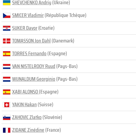
SHEVCHENKO Andriy
(Ukraine)
SMICER Vladimir
(République Tchèque)
SUKER Davor
(Croatie)
TOMASSON Jon Dahl
(Danemark)
TORRES Fernando
(Espagne)
VAN NISTELROOY Ruud
(Pays-Bas)
WIJNALDUM Georginio
(Pays-Bas)
XABI ALONSO
(Espagne)
YAKIN Hakan
(Suisse)
ZAHOVIC Zlatko
(Slovénie)
ZIDANE Zinédine
(France)