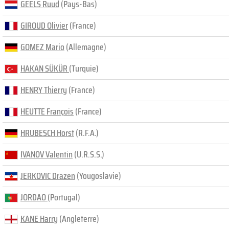
GEELS Ruud
(Pays-Bas)
GIROUD Olivier
(France)
GOMEZ Mario
(Allemagne)
HAKAN SÜKÜR
(Turquie)
HENRY Thierry
(France)
HEUTTE François
(France)
HRUBESCH Horst
(R.F.A.)
IVANOV Valentin
(U.R.S.S.)
JERKOVIC Drazen
(Yougoslavie)
JORDAO
(Portugal)
KANE Harry
(Angleterre)