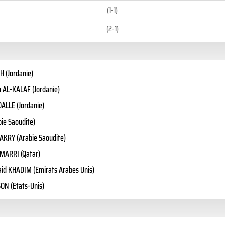
(1-1)
(2-1)
(Jordanie)
AL-KALAF (Jordanie)
LLE (Jordanie)
bie Saoudite)
RY (Arabie Saoudite)
ARRI (Qatar)
d KHADIM (Emirats Arabes Unis)
ON (Etats-Unis)