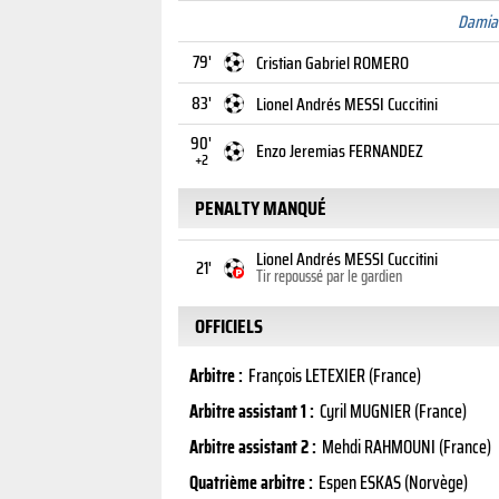
Damia
79'
Cristian Gabriel ROMERO
83'
Lionel Andrés MESSI Cuccitini
90'
Enzo Jeremias FERNANDEZ
+2
PENALTY MANQUÉ
Lionel Andrés MESSI Cuccitini
21'
Tir repoussé par le gardien
OFFICIELS
Arbitre :
François LETEXIER (France)
Arbitre assistant 1 :
Cyril MUGNIER (France)
Arbitre assistant 2 :
Mehdi RAHMOUNI (France)
Quatrième arbitre :
Espen ESKAS (Norvège)