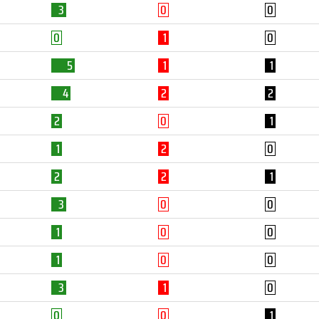
3
0
0
0
1
0
5
1
1
4
2
2
2
0
1
1
2
0
2
2
1
3
0
0
1
0
0
1
0
0
3
1
0
0
0
1