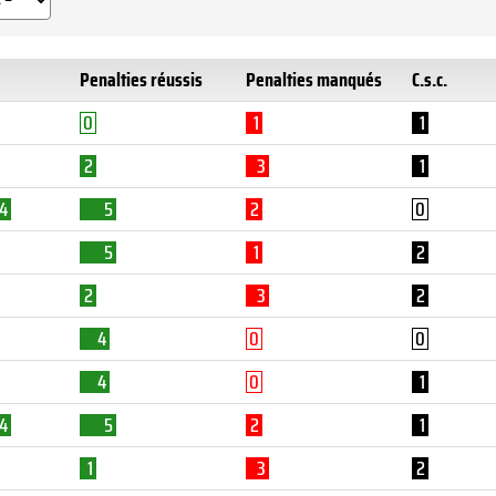
Penalties réussis
Penalties manqués
C.s.c.
0
1
1
2
3
1
4
5
2
0
5
1
2
2
3
2
4
0
0
4
0
1
4
5
2
1
1
3
2