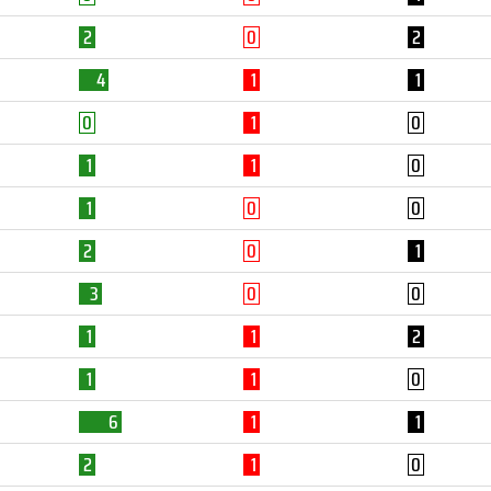
2
0
2
4
1
1
0
1
0
1
1
0
1
0
0
2
0
1
3
0
0
1
1
2
1
1
0
6
1
1
2
1
0