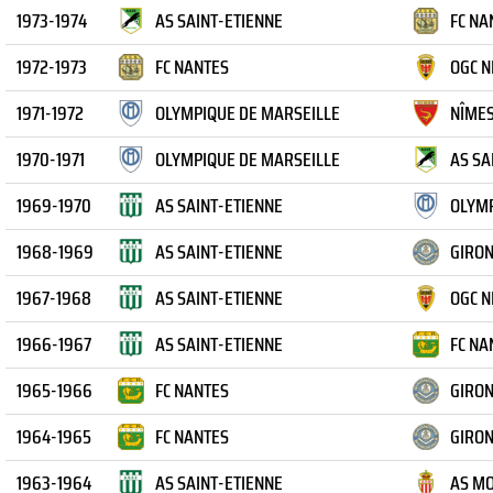
1973-1974
AS SAINT-ETIENNE
FC NA
1972-1973
FC NANTES
OGC N
1971-1972
OLYMPIQUE DE MARSEILLE
NÎMES
1970-1971
OLYMPIQUE DE MARSEILLE
AS SA
1969-1970
AS SAINT-ETIENNE
OLYMP
1968-1969
AS SAINT-ETIENNE
GIRON
1967-1968
AS SAINT-ETIENNE
OGC N
1966-1967
AS SAINT-ETIENNE
FC NA
1965-1966
FC NANTES
GIRON
1964-1965
FC NANTES
GIRON
1963-1964
AS SAINT-ETIENNE
AS M