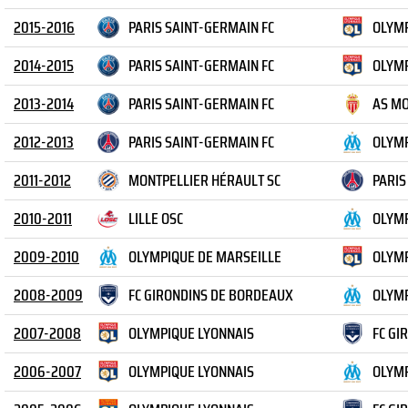
2015-2016
PARIS SAINT-GERMAIN FC
OLYMP
2014-2015
PARIS SAINT-GERMAIN FC
OLYMP
2013-2014
PARIS SAINT-GERMAIN FC
AS MO
2012-2013
PARIS SAINT-GERMAIN FC
OLYMP
2011-2012
MONTPELLIER HÉRAULT SC
PARIS
2010-2011
LILLE OSC
OLYMP
2009-2010
OLYMPIQUE DE MARSEILLE
OLYMP
2008-2009
FC GIRONDINS DE BORDEAUX
OLYMP
2007-2008
OLYMPIQUE LYONNAIS
FC GI
2006-2007
OLYMPIQUE LYONNAIS
OLYMP