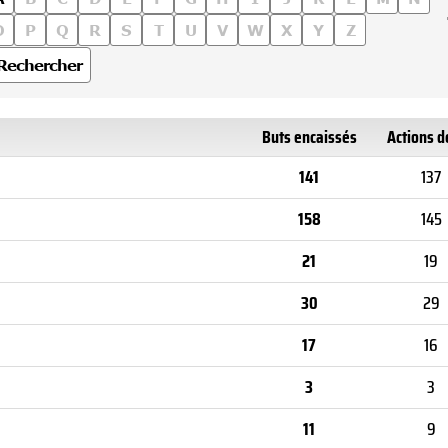
O
P
Q
R
S
T
U
V
W
X
Y
Z
Rechercher
Buts encaissés
Actions d
141
137
158
145
21
19
30
29
17
16
3
3
11
9