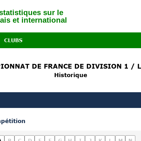
tatistiques sur le
ais et international
CLUBS
IONNAT DE FRANCE DE DIVISION 1 / L
Historique
pétition
A
B
C
D
E
F
G
H
I
J
K
L
M
N