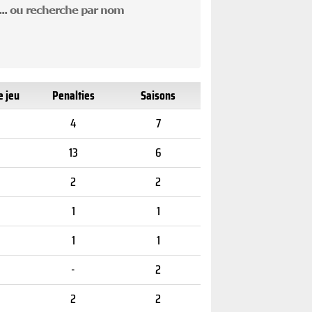
... ou recherche par nom
e jeu
Penalties
Saisons
4
7
13
6
2
2
1
1
1
1
-
2
2
2