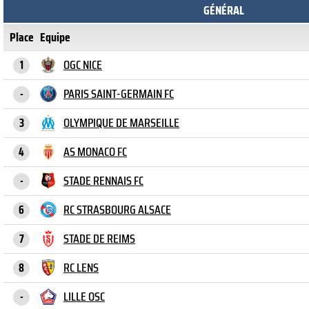
GÉNÉRAL
Place
Equipe
OGC NICE
1
PARIS SAINT-GERMAIN FC
-
OLYMPIQUE DE MARSEILLE
3
AS MONACO FC
4
STADE RENNAIS FC
-
RC STRASBOURG ALSACE
6
STADE DE REIMS
7
RC LENS
8
LILLE OSC
-