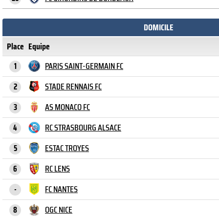
DOMICILE
Place
Equipe
PARIS SAINT-GERMAIN FC
1
STADE RENNAIS FC
2
AS MONACO FC
3
RC STRASBOURG ALSACE
4
ESTAC TROYES
5
RC LENS
6
FC NANTES
-
OGC NICE
8