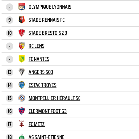
OLYMPIQUE LYONNAIS
-
STADE RENNAIS FC
9
STADE BRESTOIS 29
10
RC LENS
-
FC NANTES
-
ANGERS SCO
13
ESTAC TROYES
14
MONTPELLIER HÉRAULT SC
15
CLERMONT FOOT 63
16
FC METZ
17
AS SAINT-ETIENNE
18