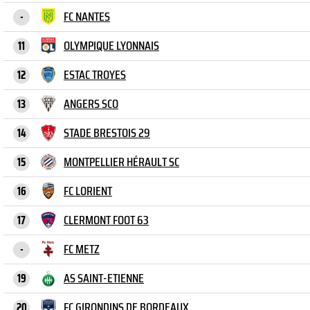
FC NANTES
-
OLYMPIQUE LYONNAIS
11
ESTAC TROYES
12
ANGERS SCO
13
STADE BRESTOIS 29
14
MONTPELLIER HÉRAULT SC
15
FC LORIENT
16
CLERMONT FOOT 63
17
FC METZ
-
AS SAINT-ETIENNE
19
FC GIRONDINS DE BORDEAUX
20