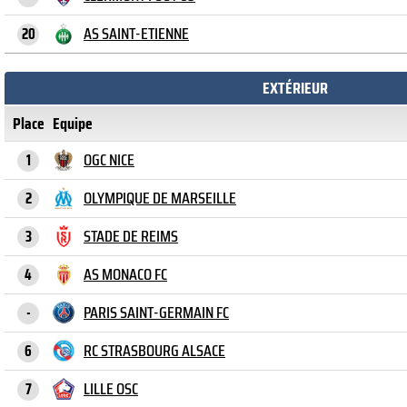
AS SAINT-ETIENNE
20
EXTÉRIEUR
Place
Equipe
OGC NICE
1
OLYMPIQUE DE MARSEILLE
2
STADE DE REIMS
3
AS MONACO FC
4
PARIS SAINT-GERMAIN FC
-
RC STRASBOURG ALSACE
6
LILLE OSC
7