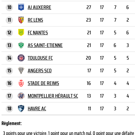
AJ AUXERRE
27
17
7
6
10
RC LENS
23
17
7
2
11
FC NANTES
21
17
5
6
12
AS SAINT-ETIENNE
21
17
6
3
13
TOULOUSE FC
20
17
5
5
14
ANGERS SCO
17
17
5
2
15
STADE DE REIMS
16
17
4
4
16
MONTPELLIER HÉRAULT SC
13
17
3
4
17
HAVRE AC
11
17
3
2
18
Règlement:
3 points pour une victoire, 1 point pour un match nul, 0 point pour une défaite