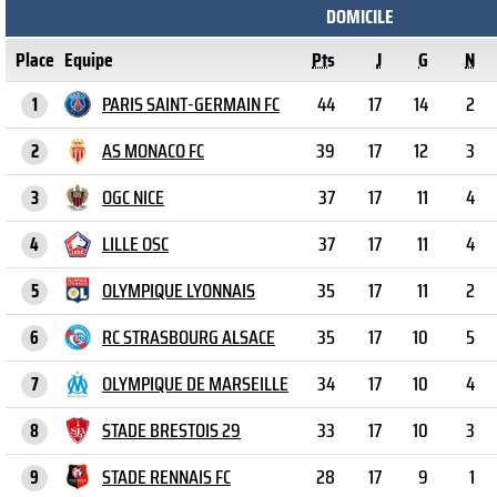
DOMICILE
Place
Equipe
Pts
J
G
N
PARIS SAINT-GERMAIN FC
44
17
14
2
1
AS MONACO FC
39
17
12
3
2
OGC NICE
37
17
11
4
3
LILLE OSC
37
17
11
4
4
OLYMPIQUE LYONNAIS
35
17
11
2
5
RC STRASBOURG ALSACE
35
17
10
5
6
OLYMPIQUE DE MARSEILLE
34
17
10
4
7
STADE BRESTOIS 29
33
17
10
3
8
STADE RENNAIS FC
28
17
9
1
9