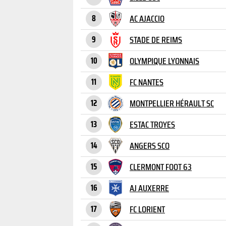
AC AJACCIO
8
STADE DE REIMS
9
OLYMPIQUE LYONNAIS
10
FC NANTES
11
MONTPELLIER HÉRAULT SC
12
ESTAC TROYES
13
ANGERS SCO
14
CLERMONT FOOT 63
15
AJ AUXERRE
16
FC LORIENT
17