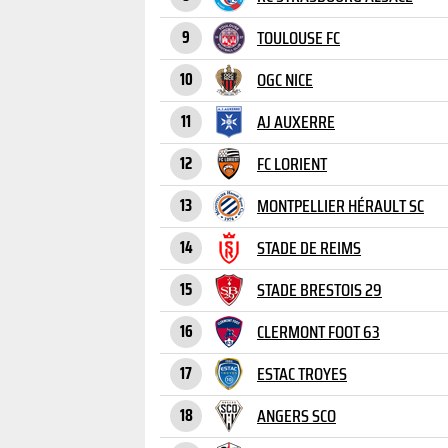
TOULOUSE FC
9
OGC NICE
10
AJ AUXERRE
11
FC LORIENT
12
MONTPELLIER HÉRAULT SC
13
STADE DE REIMS
14
STADE BRESTOIS 29
15
CLERMONT FOOT 63
16
ESTAC TROYES
17
ANGERS SCO
18