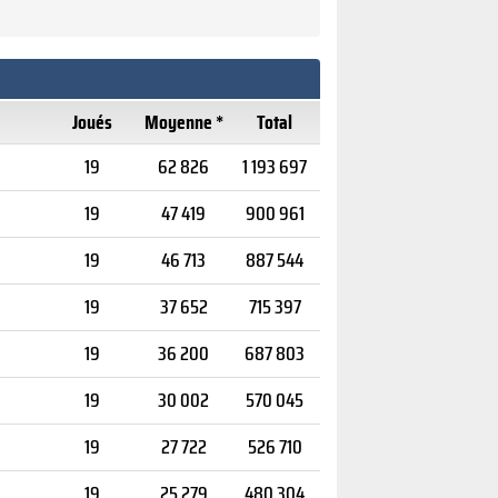
Joués
Moyenne *
Total
19
62 826
1 193 697
19
47 419
900 961
19
46 713
887 544
19
37 652
715 397
19
36 200
687 803
19
30 002
570 045
19
27 722
526 710
19
25 279
480 304