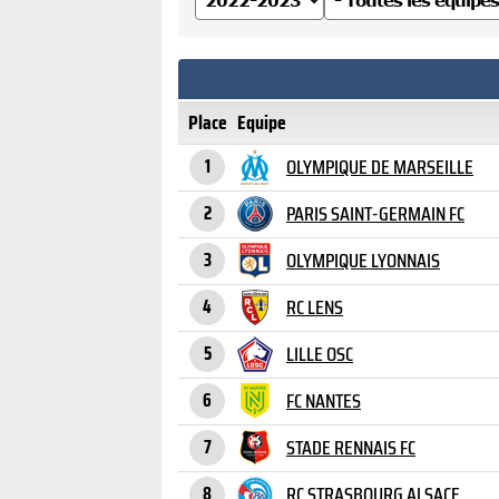
Place
Equipe
OLYMPIQUE DE MARSEILLE
1
PARIS SAINT-GERMAIN FC
2
OLYMPIQUE LYONNAIS
3
RC LENS
4
LILLE OSC
5
FC NANTES
6
STADE RENNAIS FC
7
RC STRASBOURG ALSACE
8