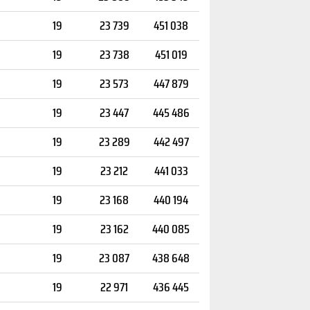
19
23 739
451 038
19
23 738
451 019
19
23 573
447 879
19
23 447
445 486
19
23 289
442 497
19
23 212
441 033
19
23 168
440 194
19
23 162
440 085
19
23 087
438 648
19
22 971
436 445