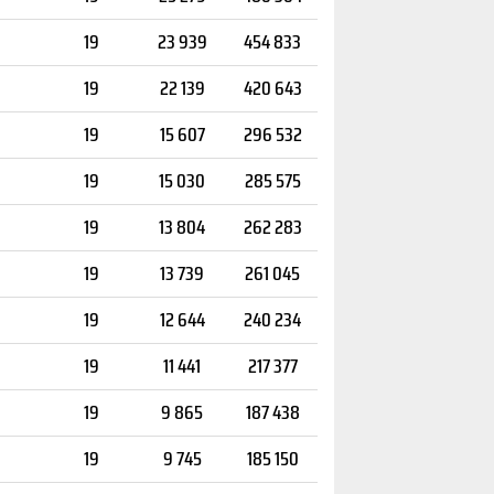
19
23 939
454 833
19
22 139
420 643
19
15 607
296 532
19
15 030
285 575
19
13 804
262 283
19
13 739
261 045
19
12 644
240 234
19
11 441
217 377
19
9 865
187 438
19
9 745
185 150