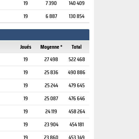
19
7 390
140 409
19
6 887
130 854
Joués
Moyenne *
Total
19
27 498
522 468
19
25 836
490 886
19
25 244
479 645
19
25 087
476 646
19
24 119
458 264
19
23 904
454 181
19
23 860
453 349