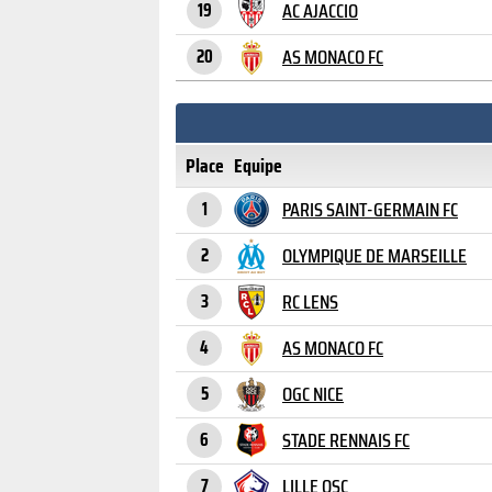
AC AJACCIO
19
AS MONACO FC
20
Place
Equipe
PARIS SAINT-GERMAIN FC
1
OLYMPIQUE DE MARSEILLE
2
RC LENS
3
AS MONACO FC
4
OGC NICE
5
STADE RENNAIS FC
6
LILLE OSC
7