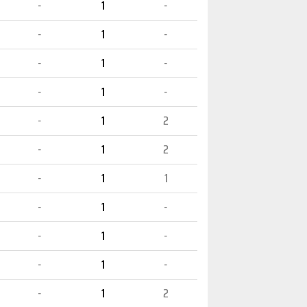
-
1
-
-
1
-
-
1
-
-
1
-
-
1
2
-
1
2
-
1
1
-
1
-
-
1
-
-
1
-
-
1
2