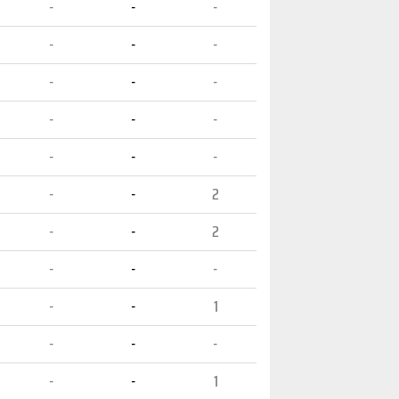
-
-
-
-
-
-
-
-
-
-
-
-
-
-
-
-
-
2
-
-
2
-
-
-
-
-
1
-
-
-
-
-
1