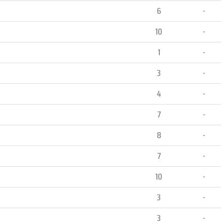
6
-
10
-
1
-
3
-
4
-
7
-
8
-
7
-
10
-
3
-
3
-