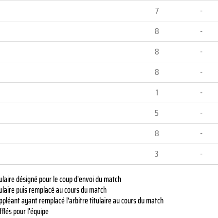
7
-
8
-
8
-
8
-
1
-
5
-
8
-
3
-
ulaire désigné pour le coup d'envoi du match
tulaire puis remplacé au cours du match
pléant ayant remplacé l'arbitre titulaire au cours du match
fflés pour l'équipe