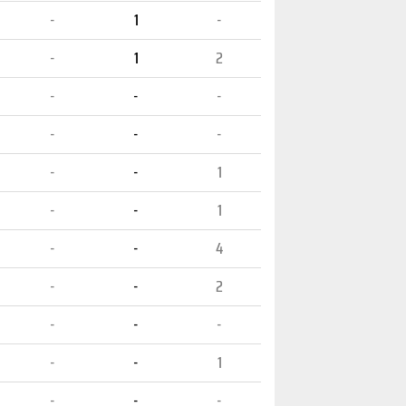
-
1
-
-
1
2
-
-
-
-
-
-
-
-
1
-
-
1
-
-
4
-
-
2
-
-
-
-
-
1
-
-
-