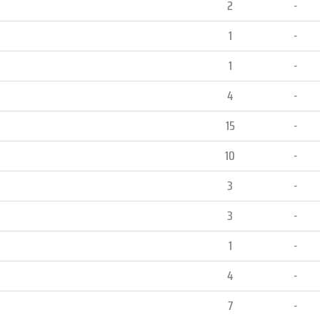
2
-
1
-
1
-
4
-
15
-
10
-
3
-
3
-
1
-
4
-
7
-