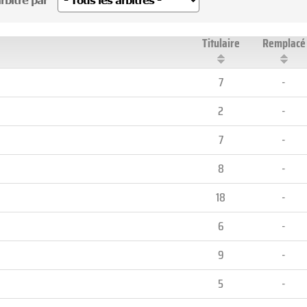
rbitré par
Titulaire
Remplacé
7
-
2
-
7
-
8
-
18
-
6
-
9
-
5
-