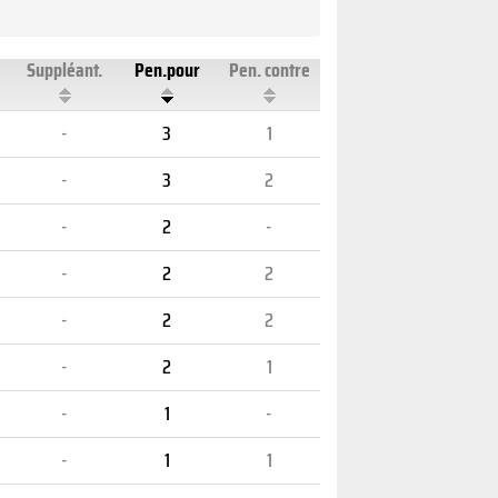
Suppléant.
Pen.pour
Pen. contre
-
3
1
-
3
2
-
2
-
-
2
2
-
2
2
-
2
1
-
1
-
-
1
1