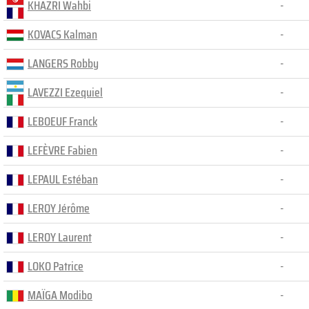
KHAZRI Wahbi
-
KOVACS Kalman
-
LANGERS Robby
-
LAVEZZI Ezequiel
-
LEBOEUF Franck
-
LEFÈVRE Fabien
-
LEPAUL Estéban
-
LEROY Jérôme
-
LEROY Laurent
-
LOKO Patrice
-
MAÏGA Modibo
-