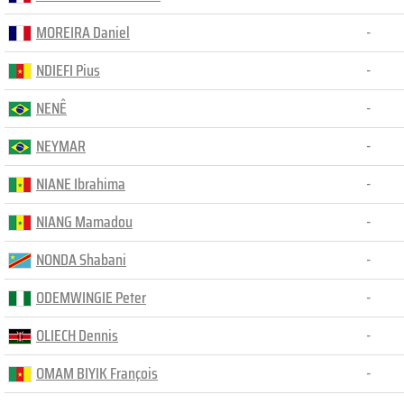
MOREIRA Daniel
-
NDIEFI Pius
-
NENÊ
-
NEYMAR
-
NIANE Ibrahima
-
NIANG Mamadou
-
NONDA Shabani
-
ODEMWINGIE Peter
-
OLIECH Dennis
-
OMAM BIYIK François
-