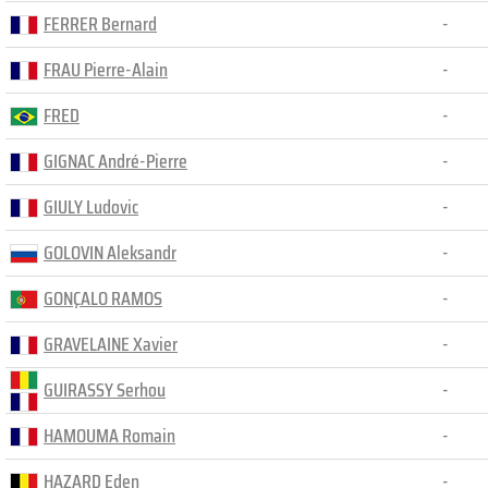
FERRER Bernard
-
FRAU Pierre-Alain
-
FRED
-
GIGNAC André-Pierre
-
GIULY Ludovic
-
GOLOVIN Aleksandr
-
GONÇALO RAMOS
-
GRAVELAINE Xavier
-
GUIRASSY Serhou
-
HAMOUMA Romain
-
HAZARD Eden
-