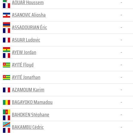
AOUAR Houssem
-
ASANOVIC Aliosha
-
ASSADOURIAN Éric
-
ASUAR Ludovic
-
AYEW Jordan
-
AYITÉ Floyd
-
AYITÉ Jonathan
-
AZAMOUM Karim
-
BAGAYOKO Mamadou
-
BAHOKEN Stéphane
-
BAKAMBU Cédric
-