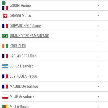
GOUIRI Amine
-
GRASSI Marco
-
GUIVARC'H Stéphane
-
JUNINHO PERNAMBUCANO
-
KROUPI Éli
-
LASLANDES Lilian
-
LOPEZ Lisandro
-
LUYINDULA Peguy
-
MAOULIDA Toifilou
-
MILIK Arkadiusz
-
MILLA Roger
-