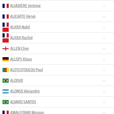
ALIADIÈRE Jérémie
-
ALICARTE Hervé
-
ALIOUI Nabil
-
ALIOUI Rachid
-
ALLEN Clive
-
ALLOFS Klaus
-
ALO'O EFOULOU Paul
-
ALOISIO
-
ALONSO Alejandro
-
ALVARO SANTOS
-
AMALFITANO Morgan
-