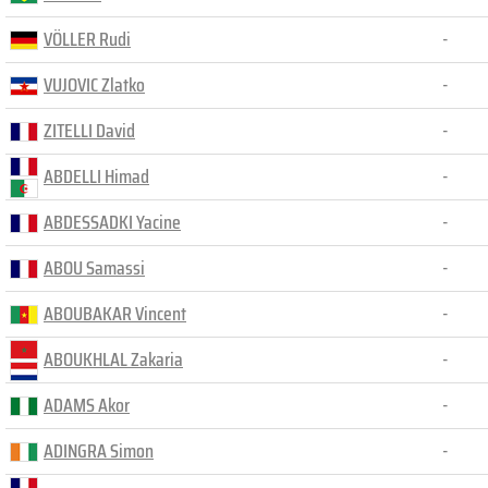
VÖLLER Rudi
-
VUJOVIC Zlatko
-
ZITELLI David
-
ABDELLI Himad
-
ABDESSADKI Yacine
-
ABOU Samassi
-
ABOUBAKAR Vincent
-
ABOUKHLAL Zakaria
-
ADAMS Akor
-
ADINGRA Simon
-