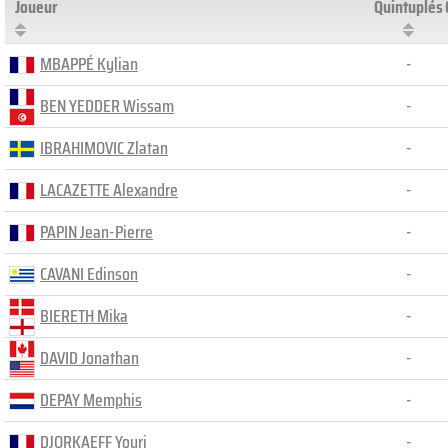
Joueur
Quintuplés
MBAPPÉ Kylian
-
BEN YEDDER Wissam
-
IBRAHIMOVIC Zlatan
-
LACAZETTE Alexandre
-
PAPIN Jean-Pierre
-
CAVANI Edinson
-
BIERETH Mika
-
DAVID Jonathan
-
DEPAY Memphis
-
DJORKAEFF Youri
-