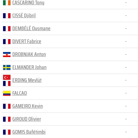
CASCARINO Tony
-
CISSÉ Djibril
-
DEMBÉLÉ Ousmane
-
DIVERT Fabrice
-
DROBNJAK Anton
-
ELMANDER Johan
-
ERDING Mevlüt
-
FALCAO
-
GAMEIRO Kevin
-
GIROUD Olivier
-
GOMIS Bafétimbi
-