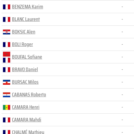
BENZEMA Karim
-
BLANC Laurent
-
BOKSIC Alen
-
BOLI Roger
-
BOUFAL Sofiane
-
BRAVO Daniel
-
BURSAC Milos
-
CABANAS Roberto
-
CAMARA Henri
-
CAMARA Mahdi
-
CHALMÉ Mathieu
-