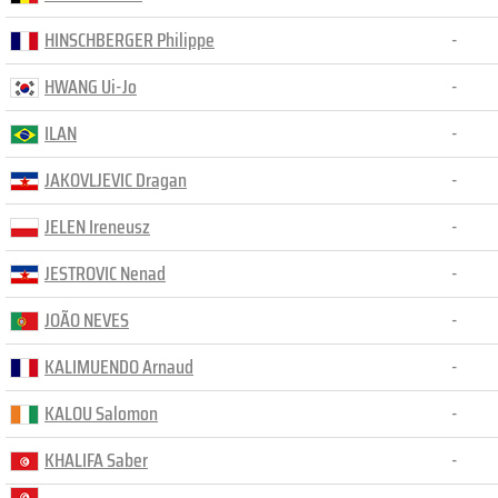
HINSCHBERGER Philippe
-
HWANG Ui-Jo
-
ILAN
-
JAKOVLJEVIC Dragan
-
JELEN Ireneusz
-
JESTROVIC Nenad
-
JOÃO NEVES
-
KALIMUENDO Arnaud
-
KALOU Salomon
-
KHALIFA Saber
-