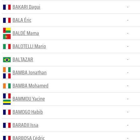
BAKARI Dagui
-
BALA Éric
-
BALDÉ Mama
-
BALOTELLI Mario
-
BALTAZAR
-
BAMBA Jonathan
-
BAMBA Mohamed
-
BAMMOU Yacine
-
BAMOGO Habib
-
BARADJI Issa
-
BARBOSA Cédric
-