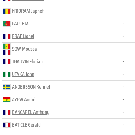
N'DORAM Japhet
-
PAULETA
-
PRAT Lionel
-
SOW Moussa
-
THAUVIN Florian
-
UTAKA John
-
ANDERSSON Kennet
-
AYEW André
-
BANCAREL Anthony
-
BATICLE Gérald
-