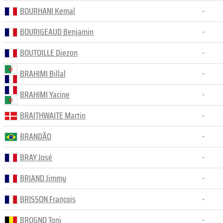
BOURHANI Kemal
-
BOURIGEAUD Benjamin
-
BOUTOILLE Djezon
-
BRAHIMI Billal
-
BRAHIMI Yacine
-
BRAITHWAITE Martin
-
BRANDÃO
-
BRAY José
-
BRIAND Jimmy
-
BRISSON François
-
BROGNO Toni
-