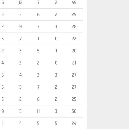
6
12
7
2
49
3
3
6
2
25
2
9
3
3
28
5
7
1
0
22
2
3
5
1
20
4
3
2
0
21
5
4
3
3
27
5
5
7
2
27
5
2
6
2
25
9
5
11
3
50
1
4
5
5
24