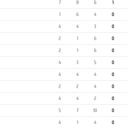
7
8
6
1
1
6
4
0
4
4
3
0
2
1
6
0
2
1
6
0
4
3
5
0
4
4
4
0
2
2
4
0
4
4
2
0
5
7
10
0
4
1
4
0