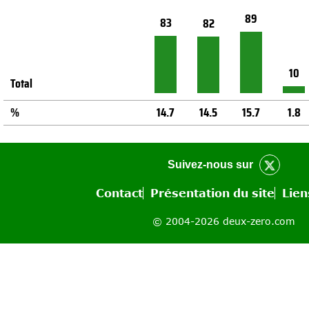
89
83
82
10
Total
%
14.7
14.5
15.7
1.8
Suivez-nous sur
Contact
Présentation du site
Lien
© 2004-2026 deux-zero.com