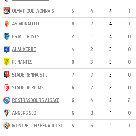
OLYMPIQUE LYONNAIS
5
4
4
1
AS MONACO FC
8
7
4
1
ESTAC TROYES
2
1
4
0
AJ AUXERRE
4
2
3
0
FC NANTES
0
3
3
0
STADE RENNAIS FC
7
7
3
0
STADE DE REIMS
6
7
2
0
RC STRASBOURG ALSACE
6
4
2
2
ANGERS SCO
6
0
1
0
MONTPELLIER HÉRAULT SC
5
6
1
1