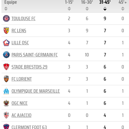
Equipe
1-15'
16-30'
31-45'
45'+
TOULOUSE FC
2
6
9
0
RC LENS
3
9
7
0
LILLE OSC
4
7
7
1
PARIS SAINT-GERMAIN FC
4
10
7
1
STADE BRESTOIS 29
3
3
6
0
FC LORIENT
7
3
6
0
OLYMPIQUE DE MARSEILLE
4
1
6
1
OGC NICE
4
1
6
1
AC AJACCIO
0
0
4
1
CLERMONT FOOT 63
3
1
4
0